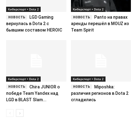
Киберспорт • Dota 2
Киберспорт • Dota 2
LGD Gaming
Panto на правах
вернулась в Dota 2 с
аренды перешёл в MOUZ из
бывшим составом HEROIC
Team Spirit
Киберспорт • Dota 2
Киберспорт • Dota 2
Chira JUNIOR о
Miposhka:
победе Team Yandex над
различия регионов в Dota 2
LGD в BLAST Slam...
сгладились