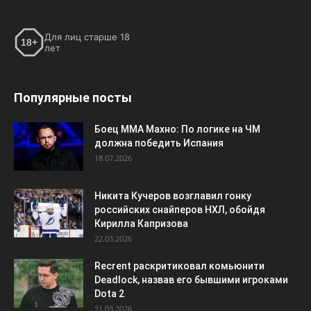
Для лиц старше 18
18+
лет
Популярные посты
Боец ММА Махно: По логике на ЧМ
должна победить Испания
18.07.2026
Никита Кучеров возглавил гонку
российских снайперов НХЛ, обойдя
Кирилла Капризова
22.03.2026
Recrent раскритиковал комьюнити
Deadlock, назвав его бывшими игроками
Dota 2
21.03.2026