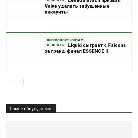
LenaGol0vach призвал
Valve удалить забущенные
аккаунты
КИБЕРСПОРТ • DOTA 2
Liquid сыграет с Falcons
за гранд-финал ESSENCE II
Самое обсуждаемое