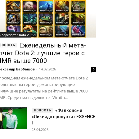
иберспорт • Dota 2
Еженедельный мета-
тчёт Dota 2: лучшие герои с
MR выше 7000
ександр Барбашов
-
14.02.2026
0
последнем еженедельном мета-отчёте Dota 2
редставлены герои, демонстрирующие
аилучшие результаты на рейтинге выше 7000
R. Среди них выделяются Wraith...
«Фэлконс» и
«Ликвид» пропустят ESSENCE
I
28.04.2026