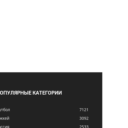
ОПУЛЯРНЫЕ КАТЕГОРИИ
утбол
7121
оккей
3092
оссия
2533