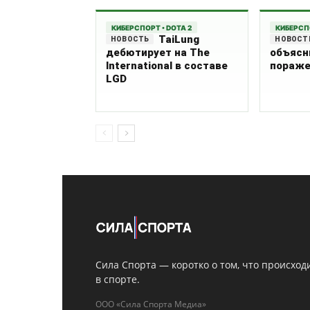
КИБЕРСПОРТ • DOTA 2
КИБЕРСПО
TaiLung
дебютирует на The
объясн
International в составе
пораже
LGD
Сила Спорта — коротко о том, что происход
в спорте.
ООО «Сила Спорта Медиа»