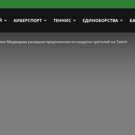
Й
КИБЕРСПОРТ
ТЕННИС
ЕДИНОБОРСТВА
Б
ction Медведева раскрыла предложения по накрутке зрителей на Twitch