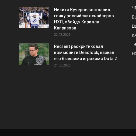
Ч
Никита Кучеров возглавил
гонку российских снайперов
Б
НХЛ, обойдя Кирилла
Е
Капризова
22.03.2026
К
Т
Recrent раскритиковал
комьюнити Deadlock, назвав
Н
его бывшими игроками Dota 2
21.03.2026