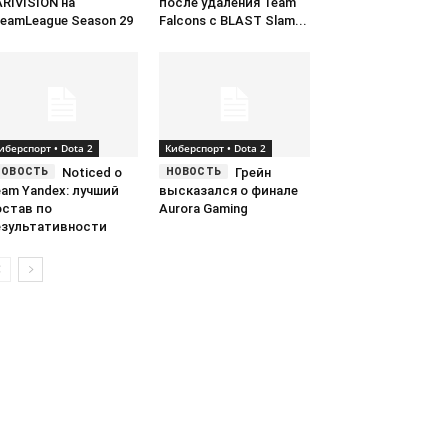
RIVISION на
после удаления Team
eamLeague Season 29
Falcons с BLAST Slam...
иберспорт • Dota 2
Киберспорт • Dota 2
Noticed о
Грейн
am Yandex: лучший
высказался о финале
остав по
Aurora Gaming
езультативности