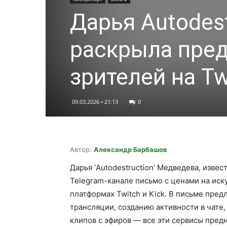
Дарья Autodes
раскрыла пред
зрителей на Tw
09.03.2026 • 21:13
0
Автор:
Александр Барбашов
Дарья ‘Autodestruction’ Медведева, изве
Telegram-канале письмо с ценами на иск
платформах Twitch и Kick. В письме пред
трансляции, созданию активности в чате
клипов с эфиров — все эти сервисы пред