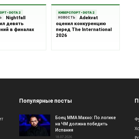
РТ • DOTA 2
КИБЕРСПОРТ • DOTA 2
Nightfall
Adekvat
ил девять
оценил конкуренцию
ний в финалах
перед The International
2026
Популярные посты
П
Боец ММА Махно: По логике
ит
Ф
на ЧМ должна победить
Х
Испания
18.07.2026
Р