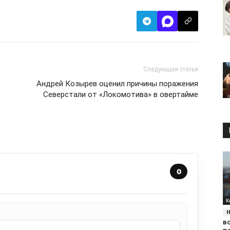
Следующая статья
Андрей Козырев оценил причины поражения
Северстали от «Локомотива» в овертайме
0
К
в