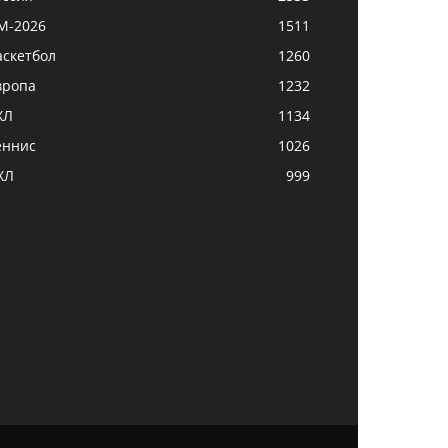
М-2026
1511
аскетбол
1260
вропа
1232
ХЛ
1134
еннис
1026
ХЛ
999