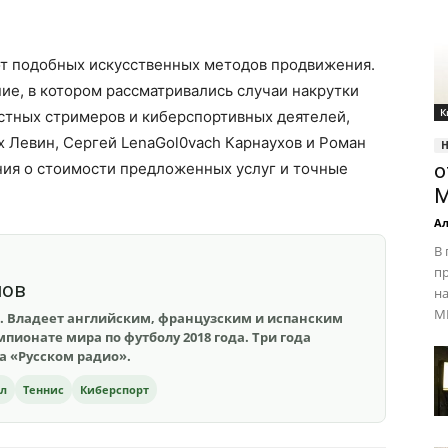
от подобных искусственных методов продвижения.
ие, в котором рассматривались случаи накрутки
К
стных стримеров и киберспортивных деятелей,
x Левин, Сергей LenaGol0vach Карнаухов и Роман
ия о стоимости предложенных услуг и точные
о
M
Ал
В 
п
шов
н
MM
. Владеет английским, французским и испанским
пионате мира по футболу 2018 года. Три года
на «Русском радио».
ол
Теннис
Киберспорт