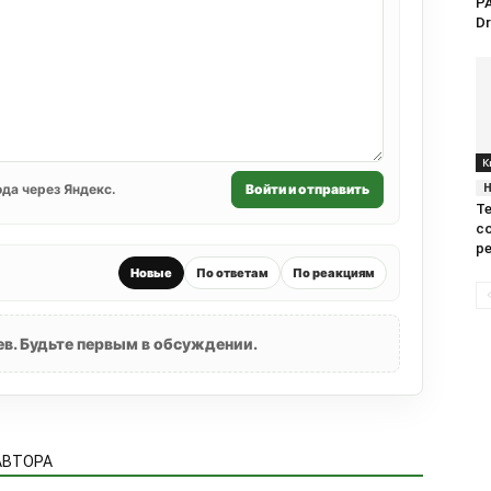
PA
Dr
К
да через Яндекс.
Войти и отправить
Te
с
р
Новые
По ответам
По реакциям
в. Будьте первым в обсуждении.
АВТОРА