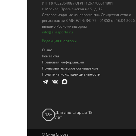
ИНН 9703236408 / ОГРН 1267700014801
г. Москва, Пресненская наб., д. 12
Сетевое издание «silasporta.ru». Свидетельство о
регистрации СМИ ЭЛ № ФС 77 - 91358 от 16.04.2026,
выдано Роскомнадзором
info@silasporta.ru
Редакция и авторы
О нас
Контакты
Правовая информация
Пользовательское соглашение
Политика конфиденциальности
Для лиц старше 18
18+
лет
© Сила Спорта