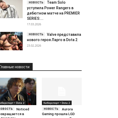
Team Solo
уступила Power Rangers в
дебютном матче на PREMIER
SERIES:...
17.03.2026
Valve представила
нового героя Ларго в Dota 2
23.02.2026
Главные новости
иберспорт • Dota 2
Киберспорт • Dota 2
Noticed
Aurora
озвращается в
Gaming прошла LGD