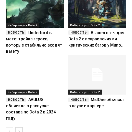
Киберспорт • Dota 2
Киберспорт • Dota 2
Underlord в
Вышел патч для
мете: тройка героев,
Dota 2 с исправлениями
которые стабильно входят
критических багов у Мипо...
в мету
Киберспорт • Dota 2
Киберспорт • Dota 2
AVULUS
MidOne объявил
объявила о распуске
о паузе в карьере
состава по Dota 2 в 2024
году