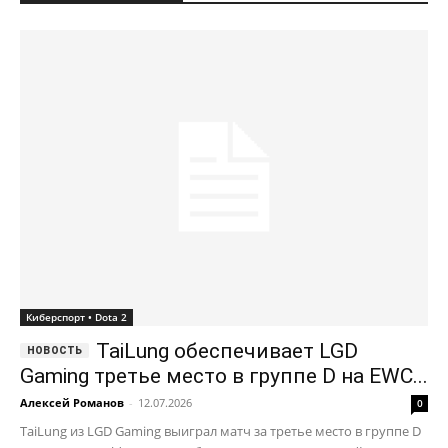
Киберспорт • Dota 2
TaiLung обеспечивает LGD
Gaming третье место в группе D на EWC...
Алексей Романов
-
12.07.2026
0
TaiLung из LGD Gaming выиграл матч за третье место в группе D