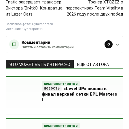
Fnatic завершает трансфер
Тренер XTQZZZ о
Виктора ‘Br4tkO’ Кондратца
перспективах Team Vitality в
из Lazer Cats
2026 году после двух побед
Заглавное фото: Cybersport.ru
Источник:
Cybersport.ru
Комментарии
0
Читать и оставить комментарий
ЭТО МОЖЕТ БЫТЬ ИНТЕРЕСНО
ЕЩЕ ОТ АВТОРА
КИБЕРСПОРТ • DOTA 2
«Level UP» вышла в
финал верхней сетки EPL Masters
I
КИБЕРСПОРТ • DOTA 2