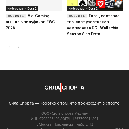
Киберспорт • Dota 2
Киберспорт • Dota 2
Vici Gaming
Горгц составил
вышла в полуфинал EWC
тир-лист участников
2026
чемпионата PGL Wallachia
Season 8 по Dota...
Сила Спорта — коротко о том, что происходит в спорте.
ООО «Сила Спорта Медиа»
ИНН 9703236408 / ОГРН 1267700014801
г. Москва, Пресненская наб., д. 12