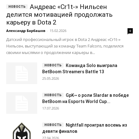
Андреас «Cr1t-» Нильсен
делится мотивацией продолжать
карьеру в Dota 2
Александр Барбашов
-
15.02.2026
0
Датский профессиональный игрок в Dota 2 Андреас «Cr1t-»
Нильсен, выступающий за команду Team Falcons, поделился
своими мыслями о продолжении карьеры в...
Команда Solo выиграла
BetBoom Streamers Battle 13
25.05.2026
GpK~ о роли Slardar в победе
BetBoom на Esports World Cup...
17.07.2026
Nightfall проиграл восемь из
девяти финалов
27.04.2026