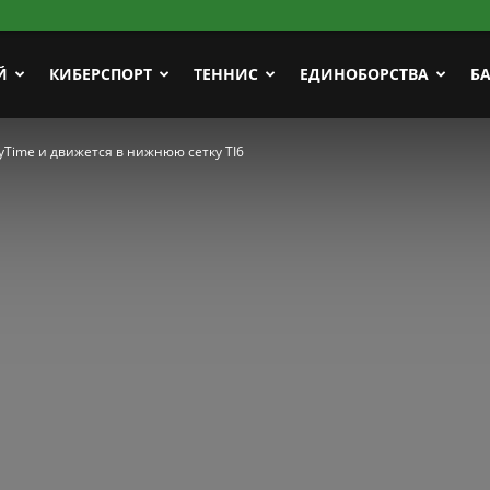
Й
КИБЕРСПОРТ
ТЕННИС
ЕДИНОБОРСТВА
Б
ayTime и движется в нижнюю сетку TI6