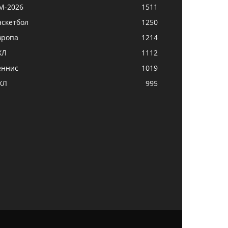
М-2026
1511
аскетбол
1250
вропа
1214
ХЛ
1112
еннис
1019
ХЛ
995