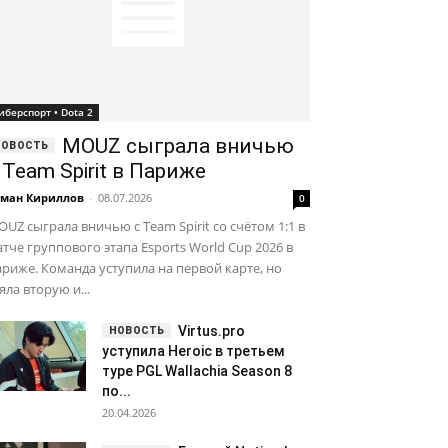
иберспорт • Dota 2
MOUZ сыграла вничью
 Team Spirit в Париже
ман Кириллов
-
08.07.2026
0
UZ сыграла вничью с Team Spirit со счётом 1:1 в
тче группового этапа Esports World Cup 2026 в
риже. Команда уступила на первой карте, но
яла вторую и...
Virtus.pro
уступила Heroic в третьем
туре PGL Wallachia Season 8
по...
20.04.2026