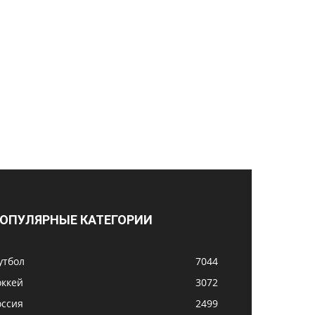
ОПУЛЯРНЫЕ КАТЕГОРИИ
утбол
7044
оккей
3072
оссия
2499