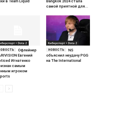
ки в Team Liquid
Bangkok 2024 стала
самой приятной для...
иберспорт • Dota 2
Киберспорт • Dota 2
Офлейнер
NS
RIVISION Евгений
объяснил неудачу PGG
ticed Игнатенко
на The International
ризнан самым
енным игроком
ports