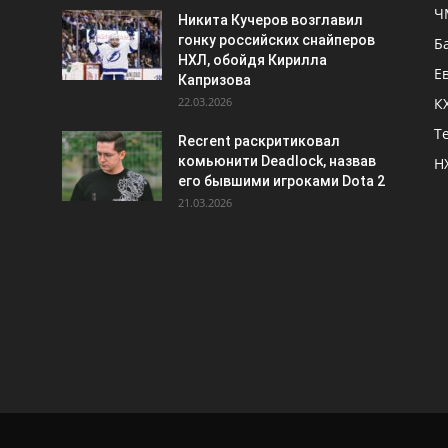
Ч
Никита Кучеров возглавил
гонку российских снайперов
Б
НХЛ, обойдя Кирилла
Е
Капризова
22.03.2026
К
Т
Recrent раскритиковал
комьюнити Deadlock, назвав
Н
его бывшими игроками Dota 2
21.03.2026