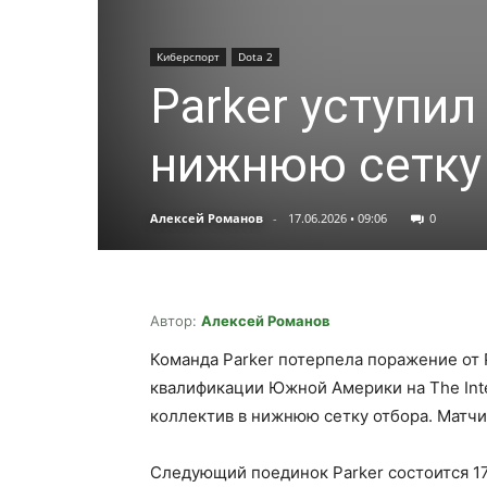
Киберспорт
Dota 2
Parker уступил
нижнюю сетку 
Алексей Романов
-
17.06.2026 • 09:06
0
Автор:
Алексей Романов
Команда Parker потерпела поражение от P
квалификации Южной Америки на The Inter
коллектив в нижнюю сетку отбора. Матчи 
Следующий поединок Parker состоится 17 