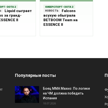
РТ • DOTA 2
КИБЕРСПОРТ • DOTA 2
Liquid сыграет
Falcons
ns за гранд-
всухую обыграла
ESSENCE II
BETBOOM Team на
ESSENCE II
Популярные посты
П
Боец ММА Махно: По логике
ит
Ф
на ЧМ должна победить
Х
Испания
18.07.2026
Р