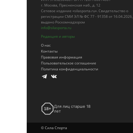
г. Москва, Пресненская наб., д. 12
Сетевое издание «silasporta.ru». Свидетельство о
регистрации СМИ ЭЛ № ФС 77 - 91358 от 16.04.2026,
выдано Роскомнадзором
info@silasporta.ru
Редакция и авторы
О нас
Контакты
Правовая информация
Пользовательское соглашение
Политика конфиденциальности
Для лиц старше 18
18+
лет
© Сила Спорта