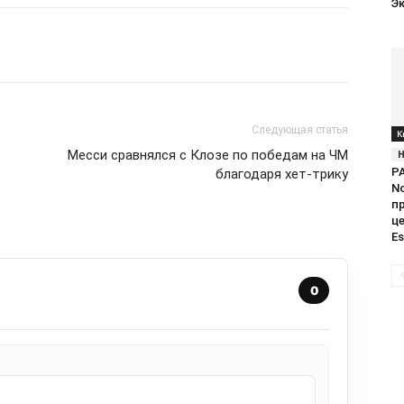
Эк
Следующая статья
К
Месси сравнялся с Клозе по победам на ЧМ
PA
благодаря хет-трику
No
п
ц
Es
0