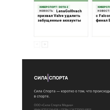
КИБЕРСПОРТ • DOTA 2
КИБЕРСПО
LenaGol0vach
призвал Valve удалить
с Falco
забущенные аккаунты
финал 
Сила Спорта — коротко о том, что происход
в спорте.
ООО «Сила Спорта Медиа»
ИНН 9703236408 / ОГРН 1267700014801