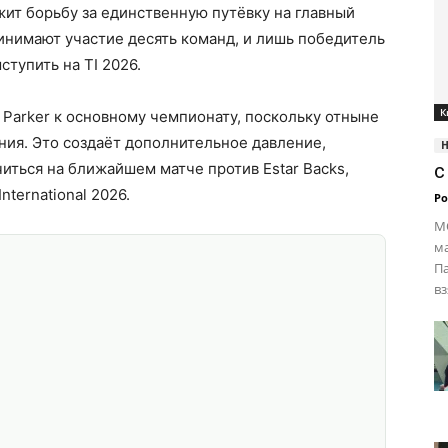
жит борьбу за единственную путёвку на главный
инимают участие десять команд, и лишь победитель
тупить на TI 2026.
К
Parker к основному чемпионату, поскольку отныне
ния. Это создаёт дополнительное давление,
иться на ближайшем матче против Estar Backs,
с
nternational 2026.
Ро
MO
ма
Па
вз