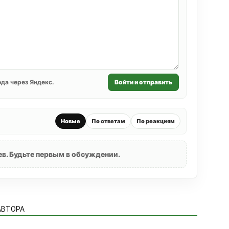
да через Яндекс.
Войти и отправить
Новые
По ответам
По реакциям
в. Будьте первым в обсуждении.
АВТОРА