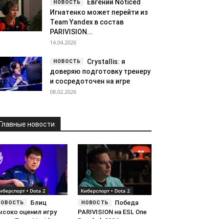
Евгений Noticed
Игнатенко может перейти из
Team Yandex в состав
PARIVISION...
14.04.2026
Crystallis: я
доверяю подготовку тренеру
и сосредоточен на игре
08.02.2026
Главные новости
иберспорт • Dota 2
Киберспорт • Dota 2
Блиц
Победа
ысоко оценил игру
PARIVISION на ESL One