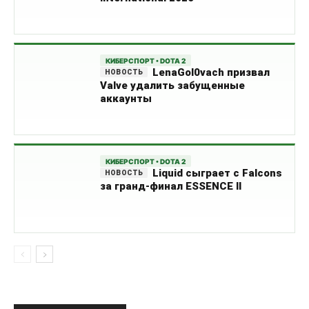
КИБЕРСПОРТ • DOTA 2
LenaGol0vach призвал
Valve удалить забущенные
аккаунты
КИБЕРСПОРТ • DOTA 2
Liquid сыграет с Falcons
за гранд-финал ESSENCE II