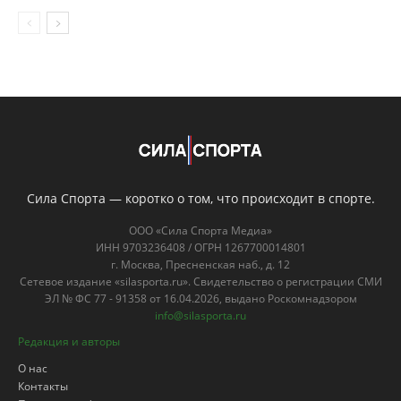
Сила Спорта — коротко о том, что происходит в спорте.
ООО «Сила Спорта Медиа»
ИНН 9703236408 / ОГРН 1267700014801
г. Москва, Пресненская наб., д. 12
Сетевое издание «silasporta.ru». Свидетельство о регистрации СМИ
ЭЛ № ФС 77 - 91358 от 16.04.2026, выдано Роскомнадзором
info@silasporta.ru
Редакция и авторы
О нас
Контакты