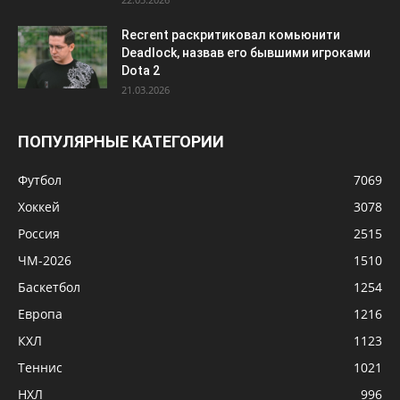
Recrent раскритиковал комьюнити
Deadlock, назвав его бывшими игроками
Dota 2
21.03.2026
ПОПУЛЯРНЫЕ КАТЕГОРИИ
Футбол
7069
Хоккей
3078
Россия
2515
ЧМ-2026
1510
Баскетбол
1254
Европа
1216
КХЛ
1123
Теннис
1021
НХЛ
996