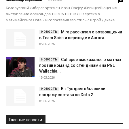
Белорусский киберспортсмен Иван OneJey Живицкий оценил
выступление Александра TORONTOTOKYO Хертека в
матчмейкинге Dota 2 и сопоставил его стиль с игрой Дахака....
Mira рассказал о возвращении
в Team Spirit и переходе в Aurora...
05.06.2026
Collapse высказался о матчах
против команд со стендинами на PGL
Wallachia...
15.03.2026
В «Тундре» объяснили
продажу состава по Dota 2
01.06.2026
Главные новости