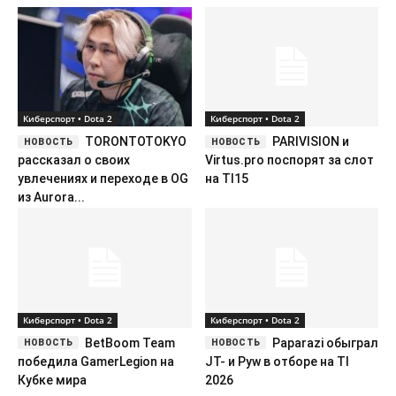
Киберспорт • Dota 2
Киберспорт • Dota 2
TORONTOTOKYO
PARIVISION и
рассказал о своих
Virtus.pro поспорят за слот
увлечениях и переходе в OG
на TI15
из Aurora...
Киберспорт • Dota 2
Киберспорт • Dota 2
BetBoom Team
Paparazi обыграл
победила GamerLegion на
JT- и Pyw в отборе на TI
Кубке мира
2026