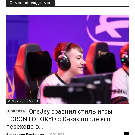
Самое обсуждаемое
Киберспорт • Dota 2
OneJey сравнил стиль игры
TORONTOTOKYO с Daxak после его
перехода в...
Александр Барбашов
-
10.04.2026
0