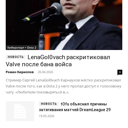
Киберспорт • Dota 2
LenaGol0vach раскритиковал
Valve после бана войса
Роман Кириллов
-
26.04.2026
0
Стример Сергей LenaGol0vach Карнаухов жёстко раскритиковал
Valve после того, как в Dota 2 у него пропал доступ к голосовому
чату. «Любители поковыряться в..».
tOfu объяснил причины
затягивания матчей DreamLeague 29
19.05.2026