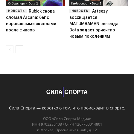
Киберспорт • Dota 2
Киберспорт • Dota 2
Rubick снова
Arteezy
сломал Arcana: баг с
восхищается
ворованными скиллами
MATUMBAMAN: легенда
после фиксов
Dota задает ориентир
новым поколениям
Сила Спорта — коротко о том, что происходит в спорте.
ООО «Сила Спорта Медиа»
ИНН 9703236408 / ОГРН 1267700014801
г. Москва, Пресненская наб., д. 12