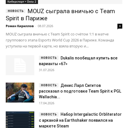
Киберспорт • Dota 2
MOUZ сыграла вничью с Team
Spirit в Париже
Роман Кириллов
-
08.07.2026
0
MOUZ сыграла вничью с Team Spirit со счётом 1:1 в матче
группового этапа Esports World Cup 2026 в Париже. Команда
уступила на первой карте, но взяла вторую и...
Dukalis пообещал купить все
варианты «67»
31.07.2026
Денис Ларл Сигитов
рассказал о подготовке Team Spirit к PGL
Wallachia...
17.04.2026
Набор Intergalactic Orbliterator
с арканой на Earthshaker появился на
маркете Steam