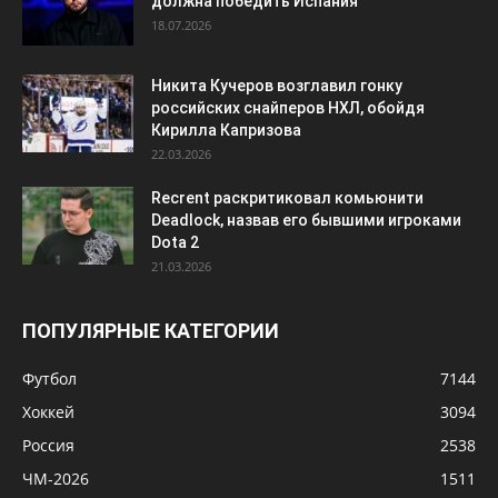
должна победить Испания
18.07.2026
Никита Кучеров возглавил гонку
российских снайперов НХЛ, обойдя
Кирилла Капризова
22.03.2026
Recrent раскритиковал комьюнити
Deadlock, назвав его бывшими игроками
Dota 2
21.03.2026
ПОПУЛЯРНЫЕ КАТЕГОРИИ
Футбол
7144
Хоккей
3094
Россия
2538
ЧМ-2026
1511