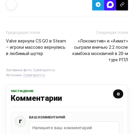
Предыдущая статья
Следующая статья
Valve вернула CS:GO в Steam
«Локомотив» и «Ахмат»
– игроки массово вернулись
сыграли вничью 2:2 после
в любимый шутер
камбэка москвичей в 20-м
туре РПЛ
Заглавное фото: Cybersport.ru
Источник:
Cybersport.ru
ОБСУЖДЕНИЕ
0
Комментарии
ВАШ КОММЕНТАРИЙ
Г