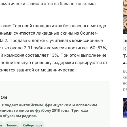
томатически зачисляются на баланс кошелька
вание Торговой площадки как безопасного метода
К
нными считаются ликвидные скины из Counter-
ota 2. Продавцы должны учитывать комиссионные
тью около 2,31 рубля комиссия достигает 60–67%,
к
т
ей комиссия составляет 13%. При этом выполнение
ополнительную проверку: задержки варьируются от
Ал
ясняется защитой от мошенничества.
Вс
с
во
ра
шов
. Владеет английским, французским и испанским
пионате мира по футболу 2018 года. Три года
на «Русском радио».
ол
Теннис
Киберспорт