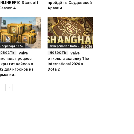
NLINE EPIC Standoff
пройдёт в Саудовской
Season 4
Аравии
иберспорт • CS2
Киберспорт • Dota 2
Valve
Valve
зменила процесс
открыла вкладку The
ткрытия кейсов в
International 2026 в
2 для игроков из
Dota 2
рмании...