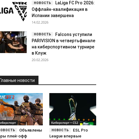
LaLiga FC Pro 2026:
Оффлайн-квалификация в
Испании завершена
14.02.2026
Falcons уступили
PARIVISION в четвертьфинале
на киберспортивном турнире
в Клуж
20.02.2026
Главные новости
иберспорт
Киберспорт • CS2
Объявлены
ESL Pro
ары плей-офф
League впервые