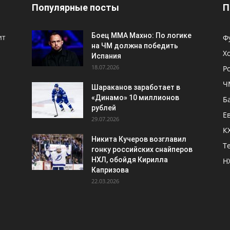
Популярные посты
П
Боец ММА Махно: По логике
ит
Ф
на ЧМ должна победить
Х
Испания
18.07.2026
Р
Ч
Шараканов заработает в
«Динамо» 10 миллионов
Б
рублей
Е
29.07.2026
К
Никита Кучеров возглавил
Т
гонку российских снайперов
НХЛ, обойдя Кирилла
Н
Капризова
22.03.2026