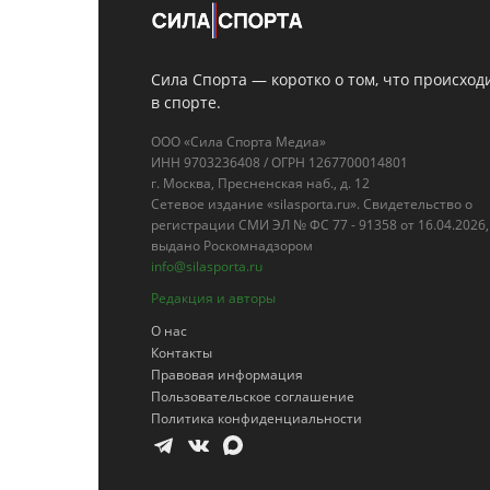
Сила Спорта — коротко о том, что происход
в спорте.
ООО «Сила Спорта Медиа»
ИНН 9703236408 / ОГРН 1267700014801
г. Москва, Пресненская наб., д. 12
Сетевое издание «silasporta.ru». Свидетельство о
регистрации СМИ ЭЛ № ФС 77 - 91358 от 16.04.2026,
выдано Роскомнадзором
info@silasporta.ru
Редакция и авторы
О нас
Контакты
Правовая информация
Пользовательское соглашение
Политика конфиденциальности