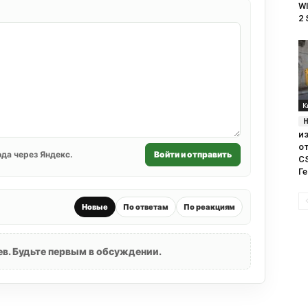
WI
2 
К
и
о
да через Яндекс.
Войти и отправить
CS
Ге
Новые
По ответам
По реакциям
в. Будьте первым в обсуждении.