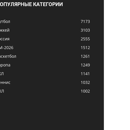
ОПУЛЯРНЫЕ КАТЕГОРИИ
утбол
7173
оккей
3103
оссия
2555
М-2026
1512
аскетбол
1261
вропа
1249
ХЛ
1141
еннис
1032
ХЛ
1002