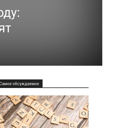
оду:
ят
Самое обсуждаемое