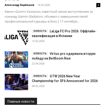
Александр Барбашов
-
16.02.2026
0
Квинн «Quinn» Каллахан, известный своим выступлением за
команду Gaimin Gladiators, объявил о завершении своей
профессиональной карьеры в Dota 2 17 сентября...
LaLiga FC Pro 2026: Оффлайн-
квалификация в Испании
12.02.2026
Virtus.pro одержала вторую
победу на BetBoom Rise
22.04.2026
GTW 2026 New Year
Championship for SF6 Announced for 2026
08.02.2026
Главные новости