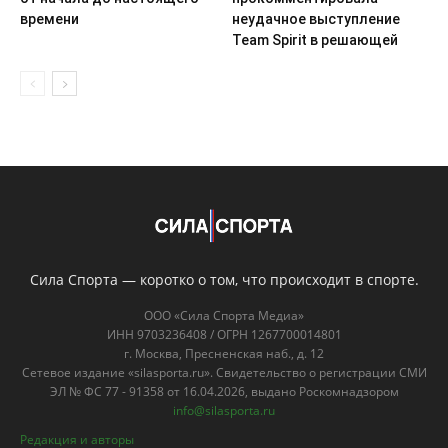
времени
неудачное выступление
Team Spirit в решающей
Сила Спорта — коротко о том, что происходит в спорте.
ООО «Сила Спорта Медиа»
ИНН 9703236408 / ОГРН 1267700014801
г. Москва, Пресненская наб., д. 12
Сетевое издание «silasporta.ru». Свидетельство о регистрации СМИ
ЭЛ № ФС 77 - 91358 от 16.04.2026, выдано Роскомнадзором
info@silasporta.ru
Редакция и авторы