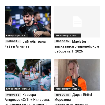
Киберспорт • CS2
Киберспорт • Dota 2
paiN обыграла
Maelstorm
FaZe в Атланте
высказался о европейском
отборе на TI 2026
Киберспорт • Dota 2
Киберспорт • Dota 2
Карьера
Дарья Eiritel
Андреаса «Cr1t-» Нильсена:
Морозова
от начала до настоящего
прокомментировала