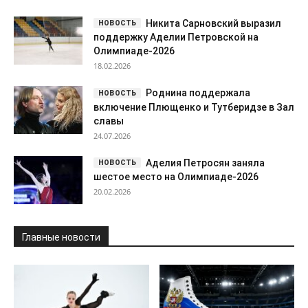
24.07.2026
Аделия Петросян заняла
шестое место на Олимпиаде-2026
20.02.2026
Главные новости
Фигурное катание
Фигурное катание
Гербольдт о
Насыбуллина
тандеме Плющенко и
заявлена за Грузию на Гран-
Костылевой: что дает
при
новый союз