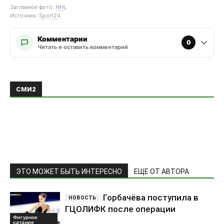
Заглавное фото:
NHL
Источник:
Sport24
Комментарии
0
Читать и оставить комментарий
ЭТО МОЖЕТ БЫТЬ ИНТЕРЕСНО
ЕЩЕ ОТ АВТОРА
Горбачёва поступила в
ГЦОЛИФК после операции
Фигурное
катание
Худайбердиева
поддержала Мельникову после
Фигурное
отказа в визе
катание
Ришо показал Валиеву на
сборе в Анже
Фигурное
катание