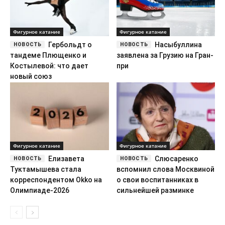
Фигурное катание
Фигурное катание
Елизавета
Слюсаренко
Туктамышева стала
вспомнил слова Москвиной
корреспондентом Okko на
о свои воспитанниках в
Олимпиаде-2026
сильнейшей разминке
Сила Спорта — коротко о том, что происходит в спорте.