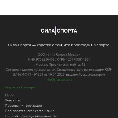
ООО «Сила Спорта Медиа»
ИНН 9703236408 / ОГРН 1267700014801
г. Москва, Пресненская наб., д. 12
Сетевое издание «silasporta.ru». Свидетельство о регистрации СМИ
ЭЛ № ФС 77 - 91358 от 16.04.2026, выдано Роскомнадзором
info@silasporta.ru
Редакция и авторы
О нас
Контакты
Правовая информация
Пользовательское соглашение
Политика конфиденциальности
Для лиц старше 18
18+
лет