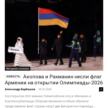
Фигурное катание
Акопова и Рахманин несли флаг
Армении на открытии Олимпиады-2026
Александр Барбашов
-
06.02.2026
0
На открытии XXV зимних Олимпийских игр в «Милане» и
Кортина д’Ампеццо сборная Армении особым образом
представлена: флаг страны несут две фигуристки-парницы...
Никита Сарновский выразил
поддержку Аделии Петровской на
Олимпиаде-2026
18.02.2026
Роднина поддержала
включение Плющенко и Тутберидзе в Зал
славы