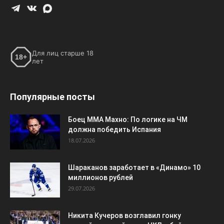
Популярные посты
Боец ММА Махно: По логике на ЧМ
должна победить Испания
18.07.2026
Шараканов заработает в «Динамо» 10
миллионов рублей
29.07.2026
Никита Кучеров возглавил гонку
российских снайперов НХЛ, обойдя
Кирилла Капризова
22.03.2026
ПОПУЛЯРНЫЕ КАТЕГОРИИ
Футбол
7194
Хоккей
3111