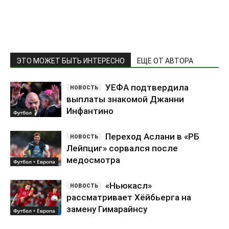
ЭТО МОЖЕТ БЫТЬ ИНТЕРЕСНО
ЕЩЕ ОТ АВТОРА
УЕФА подтвердила
выплаты знакомой Джанни
Инфантино
Футбол
Переход Аслани в «РБ
Лейпциг» сорвался после
медосмотра
Футбол • Европа
«Ньюкасл»
рассматривает Хёйбьерга на
замену Гимарайнсу
Футбол • Европа