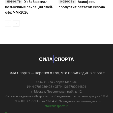
Хабиб назвал
Акинфеев
возможные сенсации плей-
пропустит остаток сезона
офф ЧМ-2026
Сила Спорта — коротко о том, что происходит в спорте.
ООО «Сила Спорта Медиа»
ИНН 9703236408 / ОГРН 1267700014801
г. Москва, Пресненская наб., д. 12
Сетевое издание «silasporta.ru». Свидетельство о регистрации СМИ
ЭЛ № ФС 77 - 91358 от 16.04.2026, выдано Роскомнадзором
info@silasporta.ru