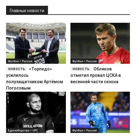
Главные новости
Футбол • Россия
Футбол • Россия
«Торпедо»
Обляков
усилилось
отметил провал ЦСКА в
полузащитником Артёмом
весенней части сезона
Погосовым
Единоборства • UFC
Футбол • Россия