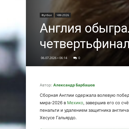
Футбол
ЧМ-2026
Англия обыгра
четвертьфина
06.07.2026 • 06:14
0
Автор:
Александр Барбашов
Сборная Англии одержала волевую побед
мира-2026 в
Мехико
, завершив его со с
пенальти и удалением защитника англича
Хесусе Гальярдо.