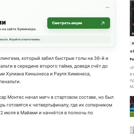
ии
Смотреть акции
 на сайте букмекера.
Ф
мости. Играйте ответственно.
«
лингема, который забил быстрые голы на 36-й и
Ро
альти в середине второго тайма, доведя счёт до
«Р
ами Хулиана Киньонеса и Рауля Хименеса,
в 
пр
пенальти.
Ма
ар Монтес начал матч в стартовом составе, но был
рь готовятся к четвертьфиналу, где их соперником
12 июля в Майами и начнётся в полночь по