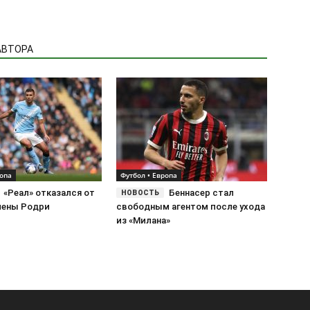
АВТОРА
ропа
Футбол • Европа
«Реал» отказался от
Беннасер стал
мены Родри
свободным агентом после ухода
из «Милана»