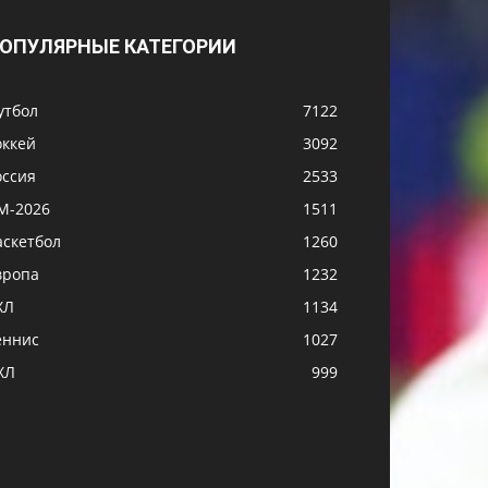
ОПУЛЯРНЫЕ КАТЕГОРИИ
утбол
7122
оккей
3092
оссия
2533
М-2026
1511
аскетбол
1260
вропа
1232
ХЛ
1134
еннис
1027
ХЛ
999