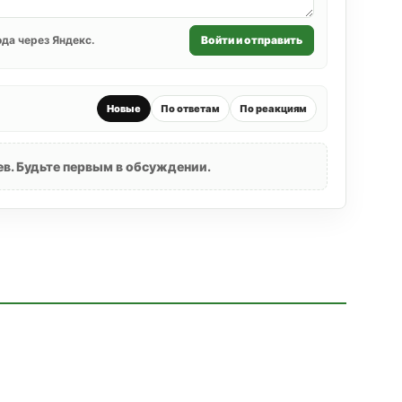
да через Яндекс.
Войти и отправить
Новые
По ответам
По реакциям
в. Будьте первым в обсуждении.