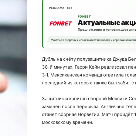
РЕКЛАМА · 18+
FONBET
Актуальные акц
Предложения и условия доступны
Участие в азартных играх может привести к игровой зависи
Дубль на счёту полузащитника Джуда Бел
38-й минутах. Гарри Кейн реализовал пен
3:1. Мексиканская команда ответила гол
последний из которых также был забит с 
Защитник и капитан сборной Мексики Сес
заменён после перерыва. Англичане тепе
станет сборная Норвегии. Матч пройдёт 
московскому времени.