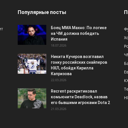
Популярные посты
П
Боец ММА Махно: По логике
ит
Ф
на ЧМ должна победить
Х
Испания
18.07.2026
Р
Ч
Никита Кучеров возглавил
гонку российских снайперов
Б
НХЛ, обойдя Кирилла
Е
Капризова
22.03.2026
К
Т
Recrent раскритиковал
комьюнити Deadlock, назвав
Н
его бывшими игроками Dota 2
21.03.2026