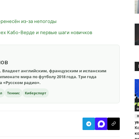
еренесён из-за непогоды
ех Кабо-Верде и первые шаги новичков
шов
. Владеет английским, французским и испанским
пионате мира по футболу 2018 года. Три года
на «Русском радио».
ол
Теннис
Киберспорт
Ф
у
К
к
п