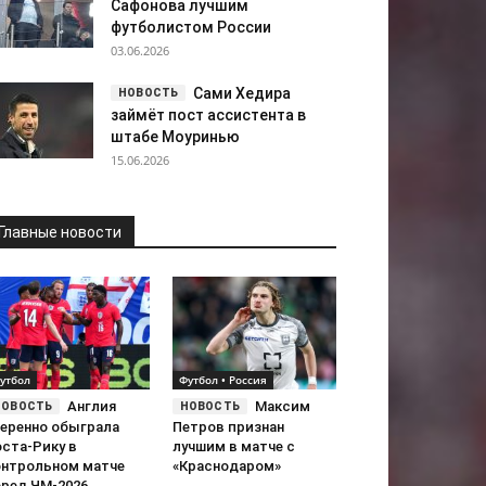
Сафонова лучшим
футболистом России
03.06.2026
Сами Хедира
займёт пост ассистента в
штабе Моуринью
15.06.2026
Главные новости
утбол
Футбол • Россия
Англия
Максим
веренно обыграла
Петров признан
оста-Рику в
лучшим в матче с
онтрольном матче
«Краснодаром»
еред ЧМ-2026