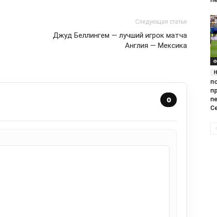
Следующая статья
Джуд Беллингем — лучший игрок матча
Англия — Мексика
Ф
п
п
п
0
С