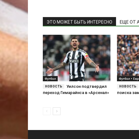
ЭТО МОЖЕТ БЫТЬ ИНТЕРЕСНО
ЕЩЕ ОТ 
Футбол
Футбол • Ев
Уилсон подтвердил
переход Гимарайнса в «Арсенал»
поиска за