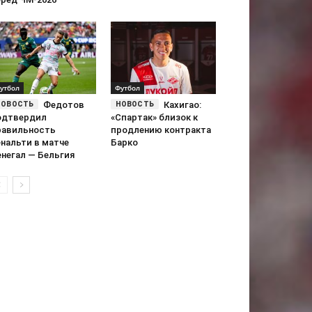
утбол
Футбол
Федотов
Кахигао:
одтвердил
«Спартак» близок к
равильность
продлению контракта
енальти в матче
Барко
енегал — Бельгия