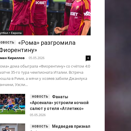
утбол • Европа
«Рома» разгромила
Фиорентину»
ман Кириллов
-
05.05.2026
0
ома» дома обыграла «Фиорентину» со счётом 4:0
матче 35-го тура чемпионата Италии. Встреча
ошла в Риме, а мячи у хозяев забили Джанлука
нчини, Уэсли...
Фанаты
«Арсенала» устроили ночной
салют у отеля «Атлетико»
05.05.2026
Медведев признал