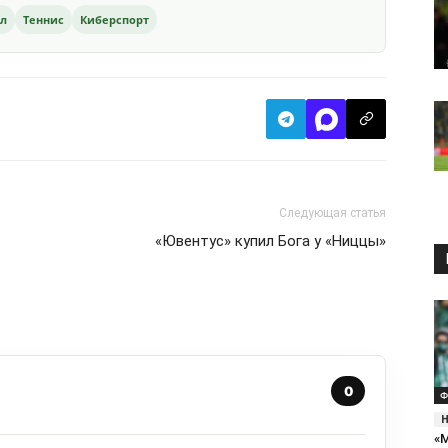
ол
Теннис
Киберспорт
Следующая статья
«Ювентус» купил Бога у «Ниццы»
0
Ф
«