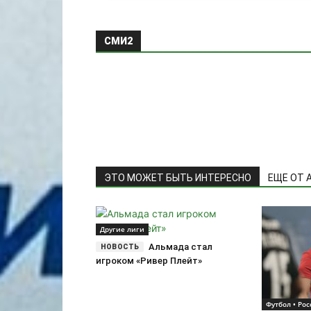
СМИ2
ЭТО МОЖЕТ БЫТЬ ИНТЕРЕСНО
ЕЩЕ ОТ 
­Другие лиги
Альмада стал
игроком «Ривер Плейт»
Футбол • Рос