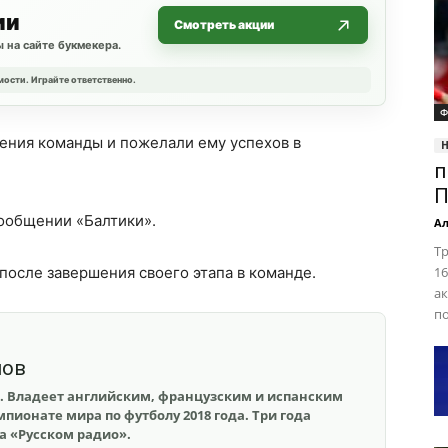
ии
Смотреть акции
 на сайте букмекера.
мости. Играйте ответственно.
Ф
ления команды и пожелали ему успехов в
п
П
сообщении «Балтики».
Ал
Т
после завершения своего этапа в команде.
16
а
по
шов
. Владеет английским, французским и испанским
пионате мира по футболу 2018 года. Три года
на «Русском радио».