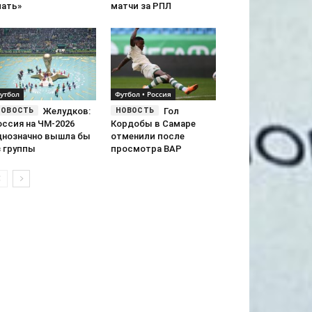
пать»
матчи за РПЛ
утбол
Футбол • Россия
Желудков:
Гол
оссия на ЧМ-2026
Кордобы в Самаре
днозначно вышла бы
отменили после
з группы
просмотра ВАР