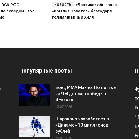
ЭСК РФС
«Балтика» обыграла
ла победный гол
«Крылья Советов» благодаря
Мх
голам Чивича и Хиля
Популярные посты
П
Боец ММА Махно: По логике
ит
Ф
на ЧМ должна победить
Х
Испания
18.07.2026
Р
Ч
Шараканов заработает в
«Динамо» 10 миллионов
Б
рублей
Е
29.07.2026