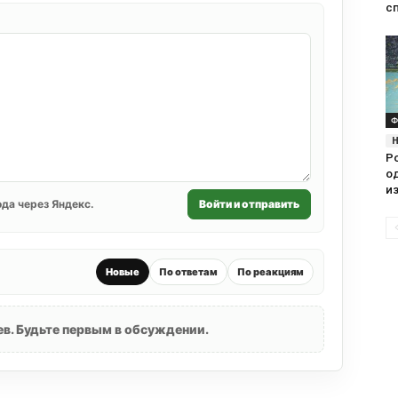
с
Ф
Р
о
и
да через Яндекс.
Войти и отправить
Новые
По ответам
По реакциям
в. Будьте первым в обсуждении.