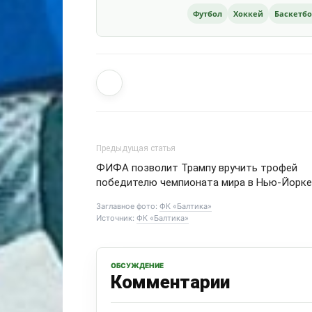
Футбол
Хоккей
Баскетб
Предыдущая статья
ФИФА позволит Трампу вручить трофей
победителю чемпионата мира в Нью-Йорке
Заглавное фото:
ФК «Балтика»
Источник:
ФК «Балтика»
ОБСУЖДЕНИЕ
Комментарии