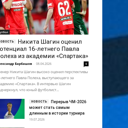
утбол
Никита Шагин оценил
отенциал 16-летнего Павла
олеха из академии «Спартака»
ександр Барбашов
-
08.04.2026
0
ренер Никита Шагин высоко оценил перспективы
-летнего Павла Полеха, выступающего за
кадемию «Спартака». В интервью Шагин
дчеркнул, что юный футболист...
Перерыв ЧМ-2026
может стать самым
длинным в истории турнира
19.07.2026