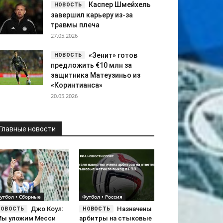
Каспер Шмейхель
завершил карьеру из-за
травмы плеча
27.05.2026
«Зенит» готов
предложить €10 млн за
защитника Матеузиньо из
«Коринтианса»
20.05.2026
Главные новости
утбол • Сборные
Футбол • Россия
Джо Коул:
Назначены
Мы уложим Месси
арбитры на стыковые