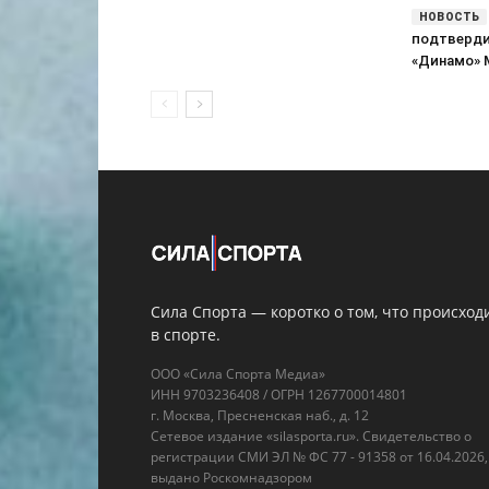
подтверди
«Динамо» 
Сила Спорта — коротко о том, что происход
в спорте.
ООО «Сила Спорта Медиа»
ИНН 9703236408 / ОГРН 1267700014801
г. Москва, Пресненская наб., д. 12
Сетевое издание «silasporta.ru». Свидетельство о
регистрации СМИ ЭЛ № ФС 77 - 91358 от 16.04.2026,
выдано Роскомнадзором