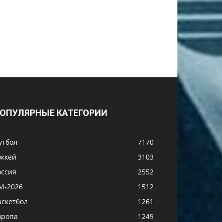
ОПУЛЯРНЫЕ КАТЕГОРИИ
утбол
7170
оккей
3103
оссия
2552
М-2026
1512
аскетбол
1261
вропа
1249