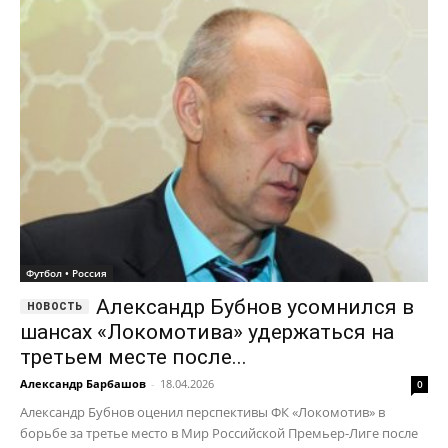
Футбол • Россия
Александр Бубнов усомнился в
шансах «Локомотива» удержаться на
третьем месте после...
Александр Барбашов
-
18.04.2026
0
Александр Бубнов оценил перспективы ФК «Локомотив» в
борьбе за третье место в Мир Российской Премьер-Лиге после