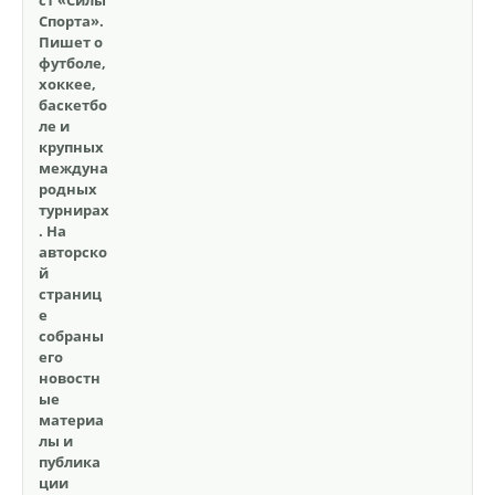
ст «Силы
Спорта».
Пишет о
футболе,
хоккее,
баскетбо
ле и
крупных
междуна
родных
турнирах
. На
авторско
й
страниц
е
собраны
его
новостн
ые
материа
лы и
публика
ции