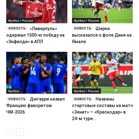
Футбол • Россия
Футбол • Россия
«Ливерпуль»
Шерки
одержал 1500-ю победу на
высказался о фоле Диня на
«Энфилде» в АПЛ
Ямале
Футбол
Футбол • Россия
Дюгарри назвал
Названы
Францию фаворитом
стартовые составы на матч
ЧМ-2026
«Зенит» — «Краснодар» в
24-м туре...