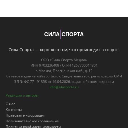
Сила Спорта — коротко о том, что происходит в спорте.
ООО «Сила Спорта Медиа»
ИНН 9703236408 / ОГРН 1267700014801
г. Москва, Пресненская наб., д. 12
Сетевое издание «silasporta.ru». Свидетельство о регистрации СМИ
ЭЛ № ФС 77 - 91358 от 16.04.2026, выдано Роскомнадзором
info@silasporta.ru
Редакция и авторы
О нас
Контакты
Правовая информация
Пользовательское соглашение
Политика конфиденциальности