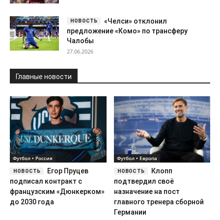
Футбол • Россия
Футбол • Европа
Егор Пруцев
Клопп
подписал контракт с
подтвердил своё
французским «Дюнкерком»
назначение на пост
до 2030 года
главного тренера сборной
Германии
Футбол • Европа
Футбол • Европа
«Арсенал»
Лилль победил