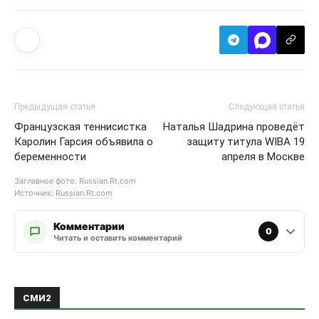
Предыдущая статья
Следующая статья
Французская теннисистка
Наталья Шадрина проведёт
Каролин Гарсия объявила о
защиту титула WIBA 19
беременности
апреля в Москве
Заглавное фото: Russian.Rt.com
Источник:
Russian.Rt.com
Комментарии
0
Читать и оставить комментарий
ЭТО МОЖЕТ БЫТЬ ИНТЕРЕСНО
ЕЩЕ ОТ АВТОРА
Московское «Динамо»