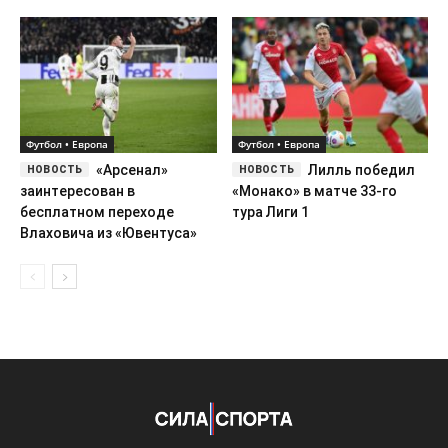
заинтересован в
«Монако» в матче 33-го
бесплатном переходе
тура Лиги 1
Влаховича из «Ювентуса»
Сила Спорта — коротко о том, что происходит в спорте.
ООО «Сила Спорта Медиа»
ИНН 9703236408 / ОГРН 1267700014801
г. Москва, Пресненская наб., д. 12
Сетевое издание «silasporta.ru». Свидетельство о регистрации СМИ
ЭЛ № ФС 77 - 91358 от 16.04.2026, выдано Роскомнадзором
info@silasporta.ru
Редакция и авторы