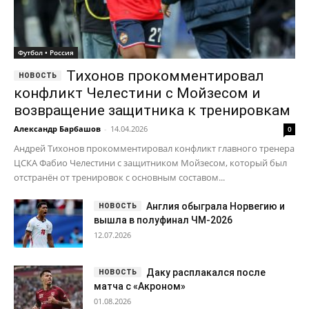
Андрей Тихонов прокомментировал конфликт главного тренера
ЦСКА Фабио Челестини с защитником Мойзесом, который был
отстранён от тренировок с основным составом...
Англия обыграла Норвегию и
вышла в полуфинал ЧМ-2026
12.07.2026
Даку расплакался после
матча с «Акроном»
01.08.2026
«Челси» отклонил
предложение «Комо» по трансферу
Чалобы
27.06.2026
Главные новости