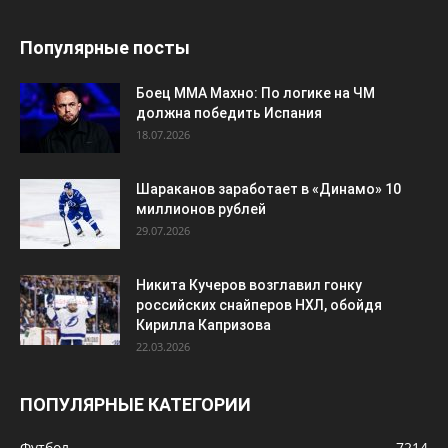
Шараканов заработает в «Динамо» 10
миллионов рублей
29.07.2026
Никита Кучеров возглавил гонку
российских снайперов НХЛ, обойдя
Кирилла Капризова
22.03.2026
ПОПУЛЯРНЫЕ КАТЕГОРИИ
Футбол
7214
Хоккей
3118
Россия
2576
ЧМ-2026
1513
Баскетбол
1264
Европа
1263
КХЛ
1152