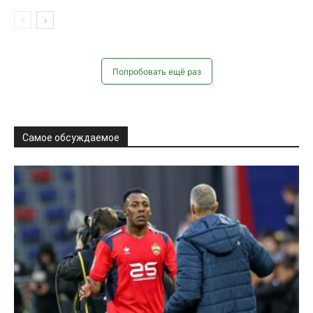
Самое обсуждаемое
Футбол • Россия
Тихонов прокомментировал
конфликт Челестини с Мойзесом и
возвращение защитника к тренировкам
Александр Барбашов
-
14.04.2026
0