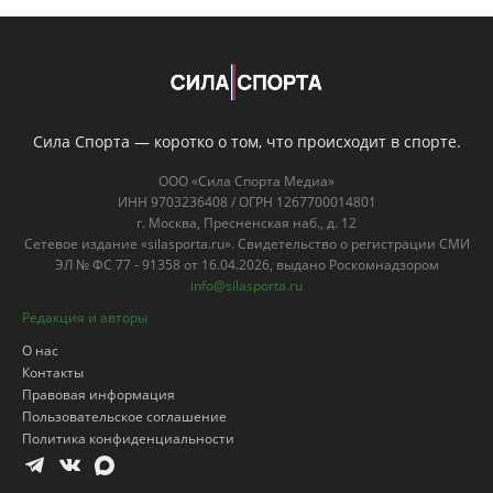
Сила Спорта — коротко о том, что происходит в спорте.
ООО «Сила Спорта Медиа»
ИНН 9703236408 / ОГРН 1267700014801
г. Москва, Пресненская наб., д. 12
Сетевое издание «silasporta.ru». Свидетельство о регистрации СМИ
ЭЛ № ФС 77 - 91358 от 16.04.2026, выдано Роскомнадзором
info@silasporta.ru
Редакция и авторы
О нас
Контакты
Правовая информация
Пользовательское соглашение
Политика конфиденциальности