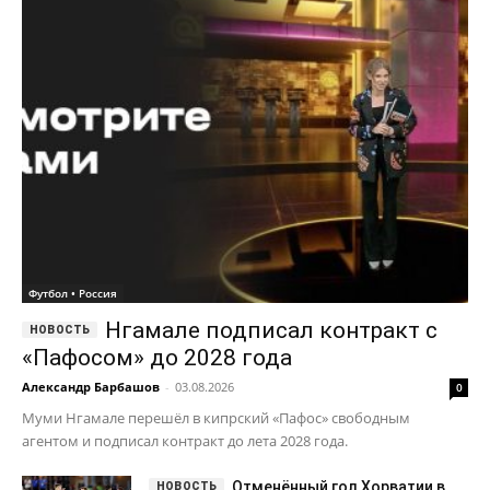
Футбол • Россия
Нгамале подписал контракт с
«Пафосом» до 2028 года
Александр Барбашов
-
03.08.2026
0
Муми Нгамале перешёл в кипрский «Пафос» свободным
агентом и подписал контракт до лета 2028 года.
Отменённый гол Хорватии в