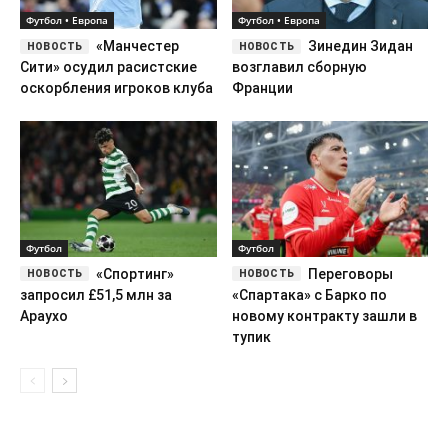
Футбол • Европа
Футбол • Европа
«Манчестер
Зинедин Зидан
Сити» осудил расистские
возглавил сборную
оскорбления игроков клуба
Франции
Футбол
Футбол
«Спортинг»
Переговоры
запросил £51,5 млн за
«Спартака» с Барко по
Араухо
новому контракту зашли в
тупик