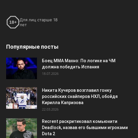
Для лиц старше 18
18+
лет
Популярные посты
Боец ММА Махно: По логике на ЧМ
должна победить Испания
18.07.2026
Никита Кучеров возглавил гонку
российских снайперов НХЛ, обойдя
Кирилла Капризова
22.03.2026
Recrent раскритиковал комьюнити
Deadlock, назвав его бывшими игроками
Dota 2