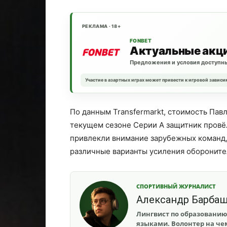
РЕКЛАМА · 18+
FONBET
Актуальные акц
Предложения и условия доступны
Участие в азартных играх может привести к игровой зависи
По данным Transfermarkt, стоимость Пав
текущем сезоне Серии А защитник провёл
привлекли внимание зарубежных команд, 
различные варианты усиления обороните
СПОРТИВНЫЙ ЖУРНАЛИСТ
Александр Барба
Лингвист по образованию
языками. Волонтер на чем