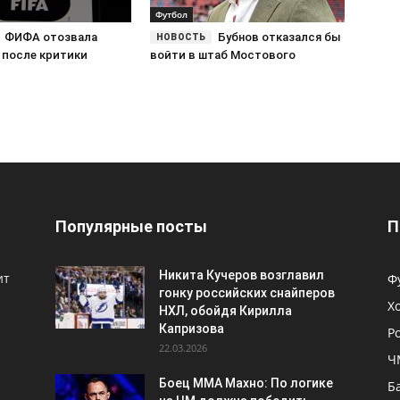
Футбол
ФИФА отозвала
Бубнов отказался бы
 после критики
войти в штаб Мостового
Популярные посты
П
Никита Кучеров возглавил
ит
Ф
гонку российских снайперов
Х
НХЛ, обойдя Кирилла
Капризова
Р
22.03.2026
Ч
Боец ММА Махно: По логике
Б