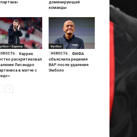
Спартака»
доминирующей
команды
утбол • Европа
Футбол
Каррик
ФИФА
ёстко раскритиковал
объяснила решения
даление Лисандро
ВАР после удаления
артинеса в матче с
Эмболо
Лидс»