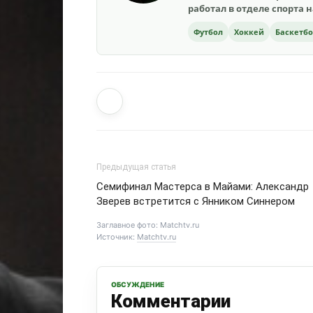
работал в отделе спорта 
Футбол
Хоккей
Баскетб
Предыдущая статья
Семифинал Мастерса в Майами: Александр
Зверев встретится с Янником Синнером
Заглавное фото: Matchtv.ru
Источник:
Matchtv.ru
ОБСУЖДЕНИЕ
Комментарии