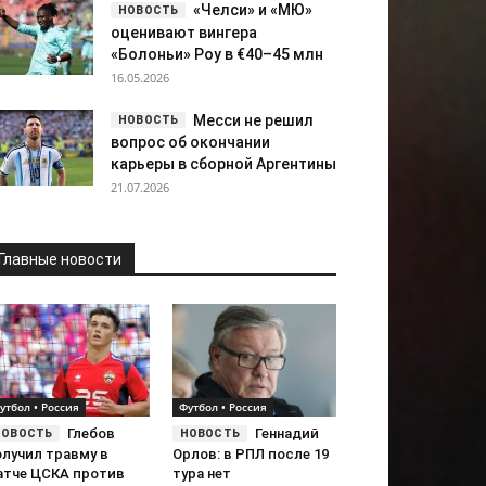
«Челси» и «МЮ»
оценивают вингера
«Болоньи» Роу в €40–45 млн
16.05.2026
Месси не решил
вопрос об окончании
карьеры в сборной Аргентины
21.07.2026
Главные новости
утбол • Россия
Футбол • Россия
Глебов
Геннадий
олучил травму в
Орлов: в РПЛ после 19
атче ЦСКА против
тура нет