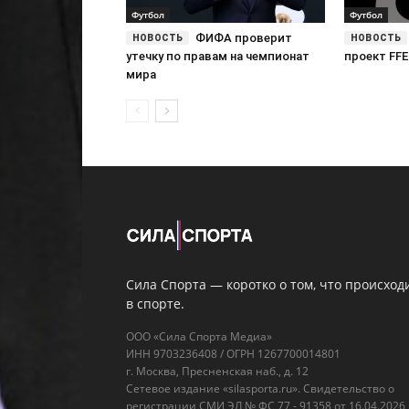
Футбол
Футбол
ФИФА проверит
утечку по правам на чемпионат
проект FFE
мира
Сила Спорта — коротко о том, что происход
в спорте.
ООО «Сила Спорта Медиа»
ИНН 9703236408 / ОГРН 1267700014801
г. Москва, Пресненская наб., д. 12
Сетевое издание «silasporta.ru». Свидетельство о
регистрации СМИ ЭЛ № ФС 77 - 91358 от 16.04.2026,