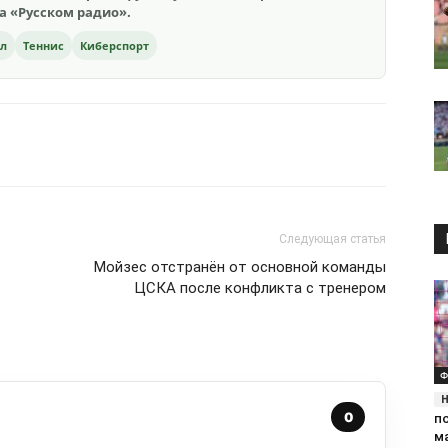
на «Русском радио».
ол
Теннис
Киберспорт
Следующая статья
Мойзес отстранён от основной команды
ЦСКА после конфликта с тренером
Ф
0
п
м