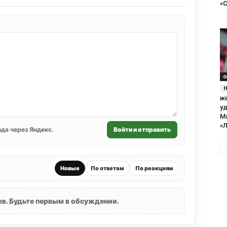
«
Ф
ж
у
М
«
да через Яндекс.
Войти и отправить
Новые
По ответам
По реакциям
в. Будьте первым в обсуждении.