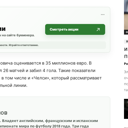
ии
Смотреть акции
Ф
 на сайте букмекера.
мости. Играйте ответственно.
и
п
ловича оценивается в 35 миллионов евро. В
Ро
 26 матчей и забил 4 гола. Такие показатели
Эл
в том числе и «Челси», который рассматривает
о
п
льной линии.
та
шов
. Владеет английским, французским и испанским
пионате мира по футболу 2018 года. Три года