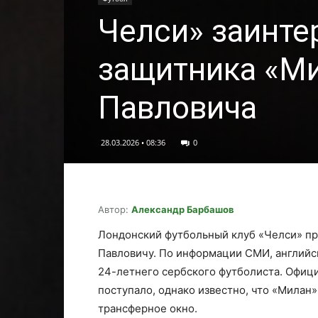
Челси» заинте
защитника «Ми
Павловича
28.03.2026 • 08:36
0
Автор:
Александр Барбашов
Лондонский футбольный клуб «Челси» пр
Павловичу. По информации СМИ, английс
24-летнего сербского футболиста. Офици
поступало, однако известно, что «Милан
трансферное окно.