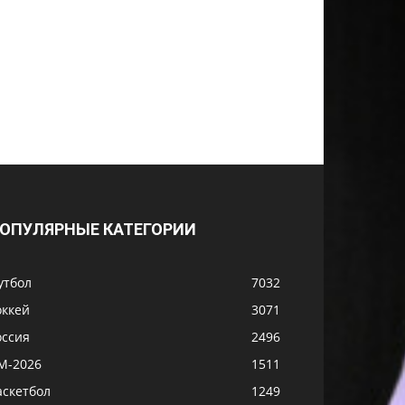
ОПУЛЯРНЫЕ КАТЕГОРИИ
утбол
7032
оккей
3071
оссия
2496
М-2026
1511
аскетбол
1249