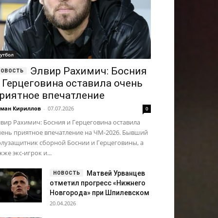
утбол
Элвир Рахимич: Босния
 Герцеговина оставила очень
риятное впечатление
ман Кириллов
-
07.07.2026
0
вир Рахимич: Босния и Герцеговина оставила
чень приятное впечатление на ЧМ-2026. Бывший
олузащитник сборной Боснии и Герцеговины, а
кже экс-игрок и...
Матвей Урванцев
отметил прогресс «Нижнего
Новгорода» при Шпилевском
20.04.2026