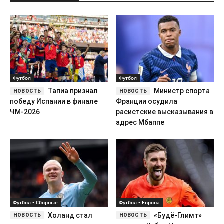
Футбол
Футбол
Тапиа признал
Министр спорта
победу Испании в финале
Франции осудила
ЧМ-2026
расистские высказывания в
адрес Мбаппе
Футбол • Сборные
Футбол • Европа
Холанд стал
«Будё-Глимт»