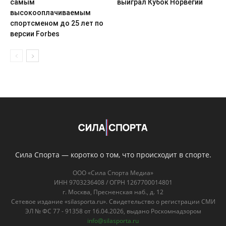
самым
выиграл Кубок Норвегии
высокооплачиваемым
спортсменом до 25 лет по
версии Forbes
Сила Спорта — коротко о том, что происходит в спорте.
ООО «Сила Спорта Медиа»
ИНН 9703236408 / ОГРН 1267700014801
г. Москва, Пресненская наб., д. 12
Сетевое издание «silasporta.ru». Свидетельство о регистрации СМИ
ЭЛ № ФС 77 - 91358 от 16.04.2026, выдано Роскомнадзором
info@silasporta.ru