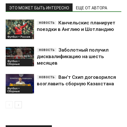
ЭТО МОЖЕТ БЫТЬ ИНТЕРЕСНО
ЕЩЕ ОТ АВТОРА
Канчельскис планирует
поездки в Англию и Шотландию
Футбол • Россия
Заболотный получил
дисквалификацию на шесть
Футбол •
месяцев
Сборные
Ван’т Схип договорился
возглавить сборную Казахстана
Футбол •
Сборные