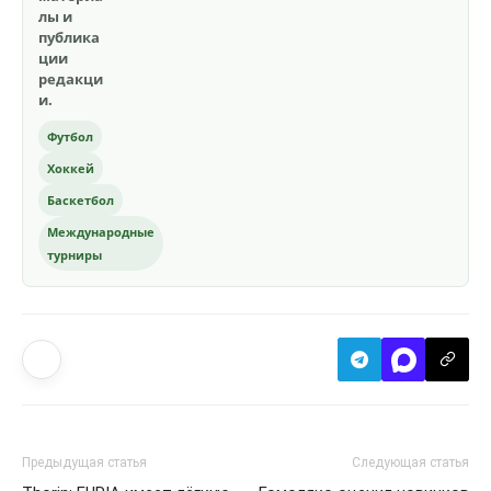
лы и
публика
ции
редакци
и.
Футбол
Хоккей
Баскетбол
Международные
турниры
Предыдущая статья
Следующая статья