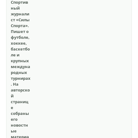
Спортив
ный
журнали
ст «Силы
Спорта».
Пишет о
футболе,
хоккее,
баскетбо
ле и
крупных
междуна
родных
турнирах
. На
авторско
й
страниц
е
собраны
его
новостн
ые
материа