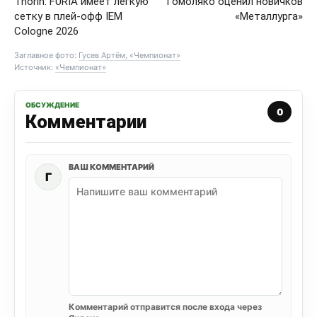
Thorin: FURIA имеет лёгкую
Гомоляко оценил новичков
сетку в плей-офф IEM
«Металлурга»
Cologne 2026
Заглавное фото:
Гусев Артём, «Чемпионат»
Источник:
«Чемпионат»
ОБСУЖДЕНИЕ
0
Комментарии
ВАШ КОММЕНТАРИЙ
Г
Комментарий отправится после входа через