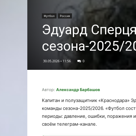
Футбол
Россия
Эдуард Сперця
сезона-2025/2
30.05.2026 • 11:56
0
Автор:
Александр Барбашов
Капитан и полузащитник «Краснодара» Э
команды сезона-2025/2026. «Футбол сост
периоды: давление, ошибки, поражения и
своём телеграм-канале.