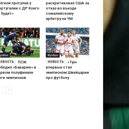
ёгкой прогулки у
раскритиковал США за
ортугалии с ДР Конго
отказ во въезде
 будет»
сомалийскому
арбитру на ЧМ
утбол
Футбол
ПСЖ
«Тун»
обедил «Баварию» в
впервые стал
ервом полуфинале
чемпионом Швейцарии
иги чемпионов
про футболу