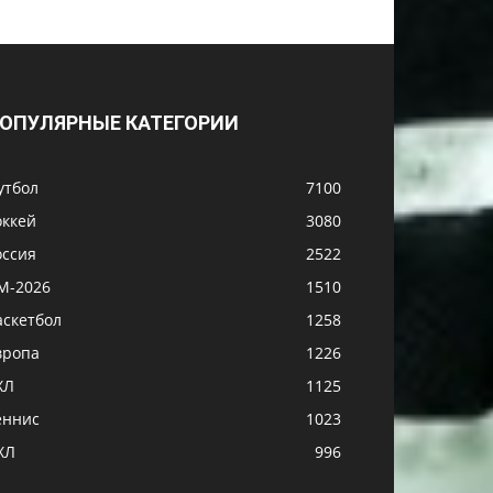
ОПУЛЯРНЫЕ КАТЕГОРИИ
утбол
7100
оккей
3080
оссия
2522
М-2026
1510
аскетбол
1258
вропа
1226
ХЛ
1125
еннис
1023
ХЛ
996