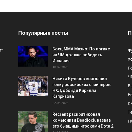
Популярные посты
П
Боец ММА Махно: По логике
ит
Ф
на ЧМ должна победить
Х
Испания
18.07.2026
Р
Ч
Никита Кучеров возглавил
гонку российских снайперов
Б
НХЛ, обойдя Кирилла
Е
Капризова
22.03.2026
К
Т
Recrent раскритиковал
комьюнити Deadlock, назвав
Н
его бывшими игроками Dota 2