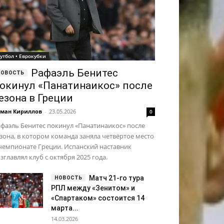
утбол • Еврокубки
Рафаэль Бенитес
окинул «Панатинаикос» после
езона в Греции
ман Кириллов
-
23.05.2026
0
фаэль Бенитес покинул «Панатинаикос» после
зона, в котором команда заняла четвёртое место
чемпионате Греции. Испанский наставник
зглавлял клуб с октября 2025 года.
Матч 21-го тура
РПЛ между «Зенитом» и
«Спартаком» состоится 14
марта...
14.03.2026