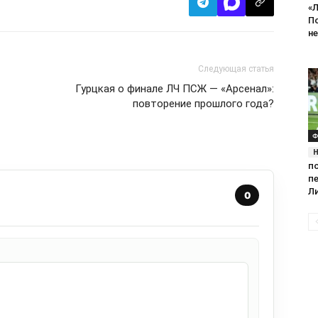
«Л
П
не
Следующая статья
Гурцкая о финале ЛЧ ПСЖ — «Арсенал»:
повторение прошлого года?
Ф
п
п
Л
0