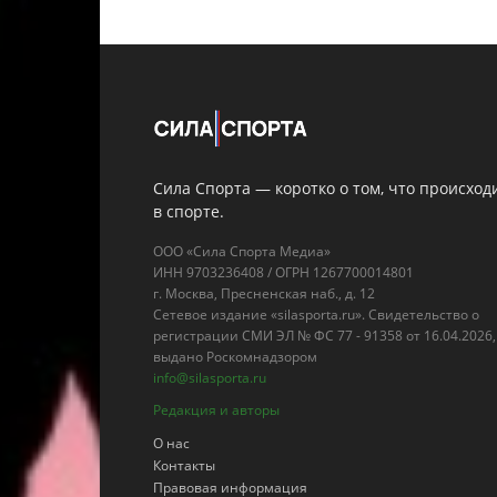
Сила Спорта — коротко о том, что происход
в спорте.
ООО «Сила Спорта Медиа»
ИНН 9703236408 / ОГРН 1267700014801
г. Москва, Пресненская наб., д. 12
Сетевое издание «silasporta.ru». Свидетельство о
регистрации СМИ ЭЛ № ФС 77 - 91358 от 16.04.2026,
выдано Роскомнадзором
info@silasporta.ru
Редакция и авторы
О нас
Контакты
Правовая информация