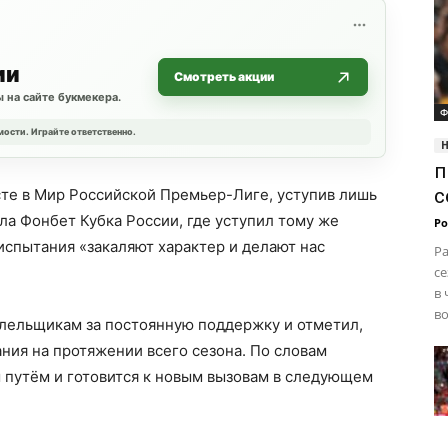
ии
Смотреть акции
 на сайте букмекера.
Ф
мости. Играйте ответственно.
п
с
те в Мир Российской Премьер-Лиге, уступив лишь
ла Фонбет Кубка России, где уступил тому же
Ро
испытания «закаляют характер и делают нас
Ра
се
в 
во
лельщикам за постоянную поддержку и отметил,
ния на протяжении всего сезона. По словам
 путём и готовится к новым вызовам в следующем