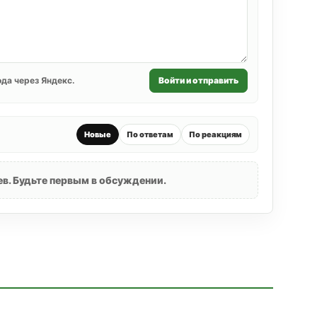
да через Яндекс.
Войти и отправить
Новые
По ответам
По реакциям
в. Будьте первым в обсуждении.