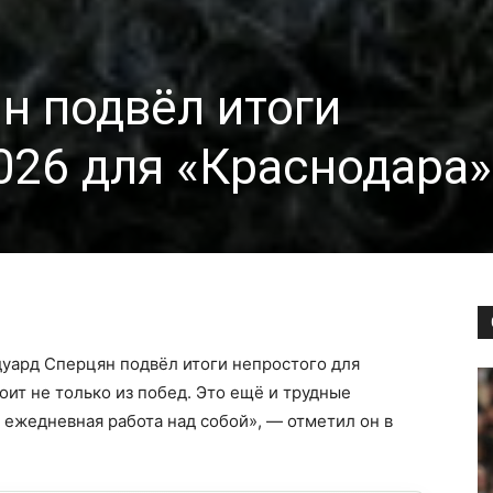
н подвёл итоги
026 для «Краснодара»
дуард Сперцян подвёл итоги непростого для
оит не только из побед. Это ещё и трудные
 ежедневная работа над собой», — отметил он в