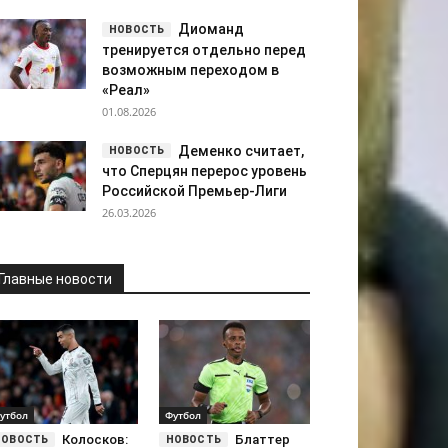
Диоманд
тренируется отдельно перед
возможным переходом в
«Реал»
01.08.2026
Деменко считает,
что Сперцян перерос уровень
Российской Премьер-Лиги
26.03.2026
Главные новости
утбол
Футбол
Колосков:
Блаттер