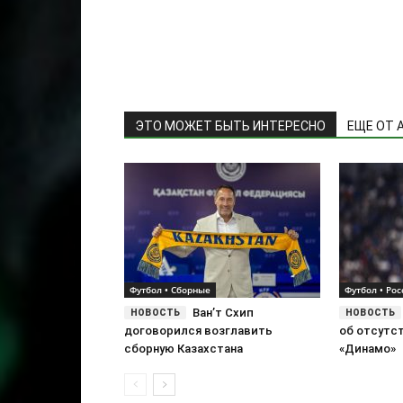
ЭТО МОЖЕТ БЫТЬ ИНТЕРЕСНО
ЕЩЕ ОТ 
Футбол • Сборные
Футбол • Рос
Ван’т Схип
договорился возглавить
об отсутс
сборную Казахстана
«Динамо»