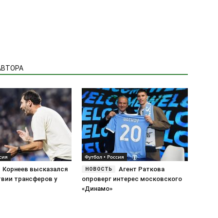
АВТОРА
сия
Футбол • Россия
Корнеев высказался
Агент Раткова
твии трансферов у
опроверг интерес московского
«Динамо»