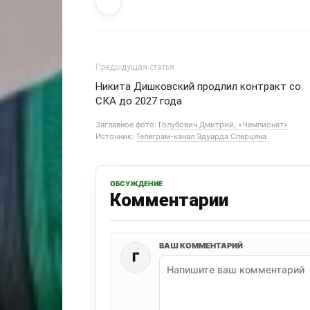
Предыдущая статья
Никита Дишковский продлил контракт со
СКА до 2027 года
Заглавное фото:
Голубович Дмитрий, «Чемпионат»
Источник:
Телеграм-канал Эдуарда Сперцяна
ОБСУЖДЕНИЕ
Комментарии
ВАШ КОММЕНТАРИЙ
Г