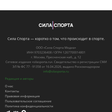
Сила Спорта — коротко о том, что происходит в спорте.
ООО «Сила Спорта Медиа»
ИНН 9703236408 / ОГРН 1267700014801
г. Москва, Пресненская наб., д. 12
Сетевое издание «silasporta.ru». Свидетельство о регистрации СМИ
ЭЛ № ФС 77 - 91358 от 16.04.2026, выдано Роскомнадзором
info@silasporta.ru
Редакция и авторы
О нас
Контакты
Правовая информация
Пользовательское соглашение
Политика конфиденциальности