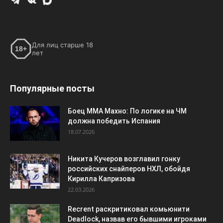
Для лиц старше 18
18+
лет
Популярные посты
Боец ММА Махно: По логике на ЧМ
должна победить Испания
18.07.2026
Никита Кучеров возглавил гонку
российских снайперов НХЛ, обойдя
Кирилла Капризова
22.03.2026
Recrent раскритиковал комьюнити
Deadlock, назвав его бывшими игроками