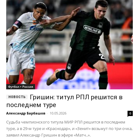
Футбол • Россия
Гришин: титул РПЛ решится в
последнем туре
Александр Барбашов
-
10.05.2026
0
Судьба чемпионского титула МИР РПЛ решится в последнем
туре, а в 29-м туре и «Краснодар», и «Зенит» возьмут по три очка,
заявил Александр Гришин в эфире «Матч..».