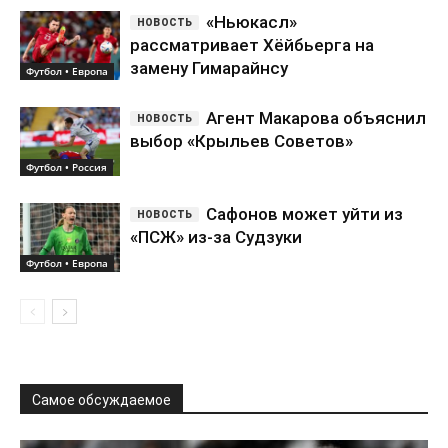
«Ньюкасл»
рассматривает Хёйбьерга на
замену Гимарайнсу
Футбол • Европа
Агент Макарова объяснил
выбор «Крыльев Советов»
Футбол • Россия
Сафонов может уйти из
«ПСЖ» из-за Судзуки
Футбол • Европа
Самое обсуждаемое