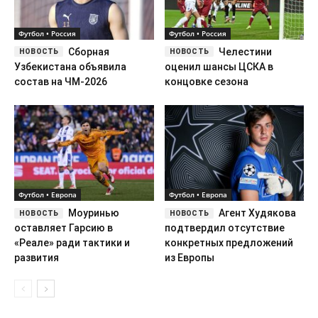
Футбол • Россия
Футбол • Россия
Сборная
Челестини
Узбекистана объявила
оценил шансы ЦСКА в
состав на ЧМ-2026
концовке сезона
Футбол • Европа
Футбол • Европа
Моуринью
Агент Худякова
оставляет Гарсию в
подтвердил отсутствие
«Реале» ради тактики и
конкретных предложений
развития
из Европы