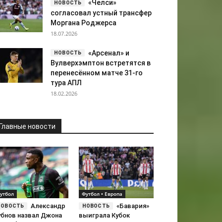
«Челси»
согласовал устный трансфер
Моргана Роджерса
18.07.2026
«Арсенал» и
Вулверхэмптон встретятся в
перенесённом матче 31-го
тура АПЛ
18.02.2026
Главные новости
утбол
Футбол • Европа
Александр
«Бавария»
убнов назвал Джона
выиграла Кубок