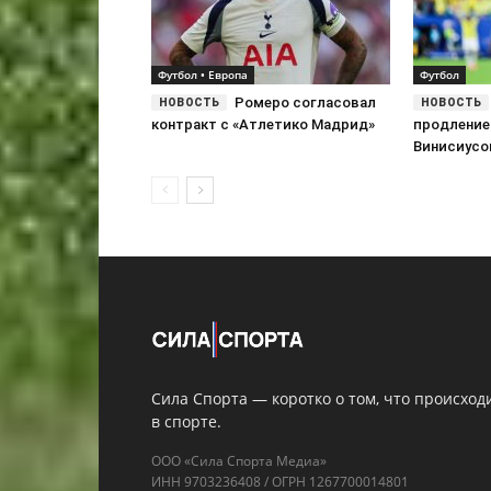
Футбол • Европа
Футбол
Ромеро согласовал
контракт с «Атлетико Мадрид»
продление
Винисиус
Сила Спорта — коротко о том, что происход
в спорте.
ООО «Сила Спорта Медиа»
ИНН 9703236408 / ОГРН 1267700014801