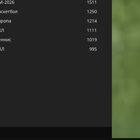
М-2026
1511
аскетбол
1250
вропа
1214
ХЛ
1111
еннис
1019
ХЛ
995