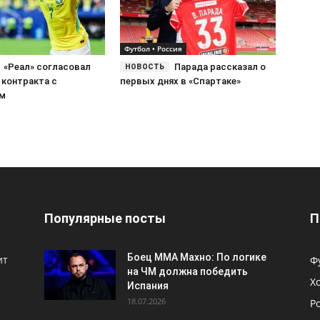
Футбол • Россия
«Реал» согласовал
Парада рассказал о
 контракта с
первых днях в «Спартаке»
ом
Популярные посты
П
Боец ММА Махно: По логике
ит
Ф
на ЧМ должна победить
Х
Испания
18.07.2026
Р