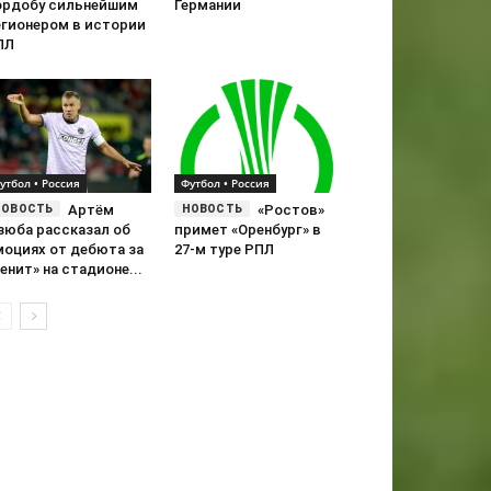
ордобу сильнейшим
Германии
егионером в истории
ПЛ
утбол • Россия
Футбол • Россия
Артём
«Ростов»
зюба рассказал об
примет «Оренбург» в
моциях от дебюта за
27-м туре РПЛ
енит» на стадионе...