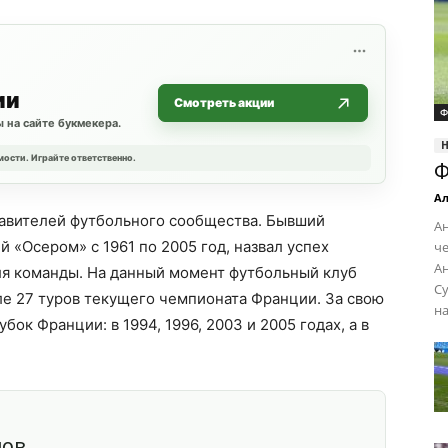
ии
Смотреть акции
Ф
 на сайте букмекера.
мости. Играйте ответственно.
Ф
Ал
тавителей футбольного сообщества. Бывший
Ан
й «Осером» с 1961 по 2005 год, назвал успех
че
Ан
я команды. На данный момент футбольный клуб
С
сле 27 туров текущего чемпионата Франции. За свою
на
к Франции: в 1994, 1996, 2003 и 2005 годах, а в
шов