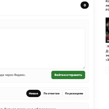
К
0
л
Р
Ф
Д
э
«З
да через Яндекс.
Войти и отправить
Новые
По ответам
По реакциям