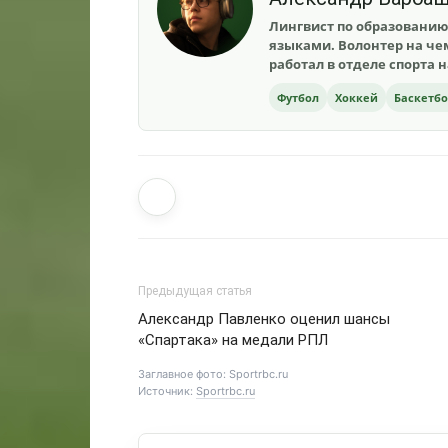
Лингвист по образованию
языками. Волонтер на чем
работал в отделе спорта 
Футбол
Хоккей
Баскетб
Предыдущая статья
Александр Павленко оценил шансы
«Спартака» на медали РПЛ
Заглавное фото: Sportrbc.ru
Источник:
Sportrbc.ru