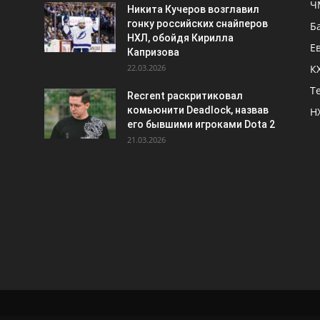
Ч
Никита Кучеров возглавил
гонку российских снайперов
Б
НХЛ, обойдя Кирилла
Е
Капризова
22.03.2026
К
Т
Recrent раскритиковал
комьюнити Deadlock, назвав
Н
его бывшими игроками Dota 2
21.03.2026