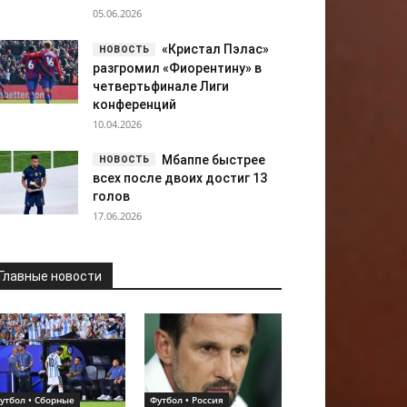
05.06.2026
«Кристал Пэлас»
разгромил «Фиорентину» в
четвертьфинале Лиги
конференций
10.04.2026
Мбаппе быстрее
всех после двоих достиг 13
голов
17.06.2026
Главные новости
утбол • Сборные
Футбол • Россия