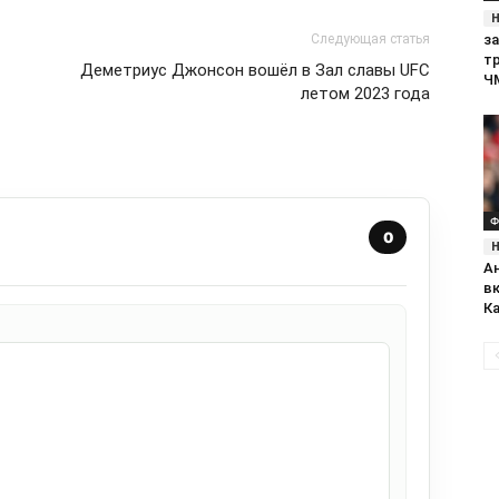
за
Следующая статья
т
Деметриус Джонсон вошёл в Зал славы UFC
Ч
летом 2023 года
Ф
0
А
в
К