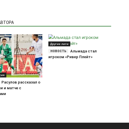
АВТОРА
­Другие лиги
Альмада стал
игроком «Ривер Плейт»
сия
Расулов рассказал о
и и матче с
ами