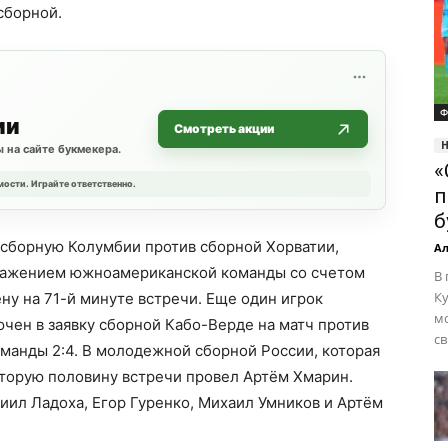
сборной.
Ф
ии
Смотреть акции
 на сайте букмекера.
«
мости. Играйте ответственно.
п
б
 сборную Колумбии против сборной Хорватии,
Ал
ражением южноамериканской команды со счетом
В
Ку
ну на 71-й минуте встречи. Еще один игрок
м
ючен в заявку сборной Кабо-Верде на матч против
св
манды 2:4. В молодежной сборной России, которая
 вторую половину встречи провел Артём Хмарин.
ниил Ладоха, Егор Гуренко, Михаил Умников и Артём