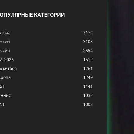
ОПУЛЯРНЫЕ КАТЕГОРИИ
утбол
7172
оккей
3103
оссия
2554
М-2026
1512
аскетбол
1261
вропа
1249
ХЛ
1141
еннис
1032
ХЛ
1002