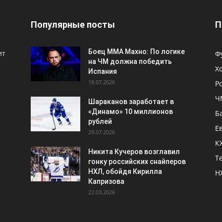
Популярные посты
П
Боец ММА Махно: По логике
ит
Ф
на ЧМ должна победить
Х
Испания
18.07.2026
Р
Ч
Шараканов заработает в
«Динамо» 10 миллионов
Б
рублей
Е
29.07.2026
К
Никита Кучеров возглавил
Т
гонку российских снайперов
НХЛ, обойдя Кирилла
Н
Капризова
22.03.2026