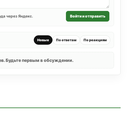
да через Яндекс.
Войти и отправить
Новые
По ответам
По реакциям
в. Будьте первым в обсуждении.