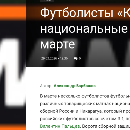
Футболисты «К
национальные
марте
29.03.2026 • 12:36
0
Автор:
Александр Барбашов
В марте несколько футболистов футбольн
различных товарищеских матчах национ
сборной России и Никарагуа, который пр
российских футболистов со счетом 3:1, 
Валентин Пальцев
. Ворота сборной защи