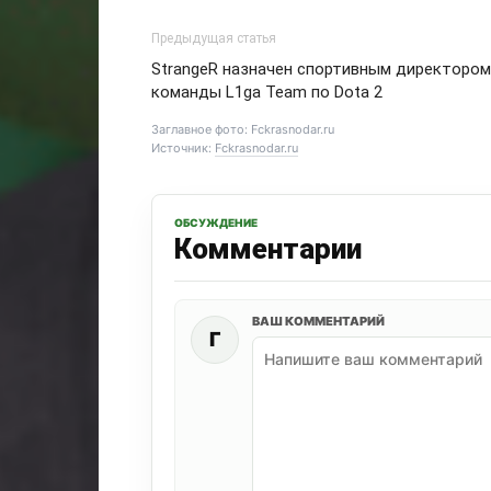
Предыдущая статья
StrangeR назначен спортивным директором
команды L1ga Team по Dota 2
Заглавное фото: Fckrasnodar.ru
Источник:
Fckrasnodar.ru
ОБСУЖДЕНИЕ
Комментарии
ВАШ КОММЕНТАРИЙ
Г