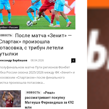
утбол • Россия
После матча «Зенит» —
Спартак» произошла
отасовка, с трибун летели
утылки
ександр Барбашов
-
08.04.2026
0
 полуфинальном матче Пути регионов Фонбет
бка России сезона 2025/2026 между ФК «Зенит» и
осковским «Спартаком» после финального
истка произошла потасовка...
«Реал»
рассматривает покупку
Матеуша Фернандеша за €92
млн