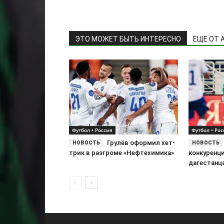
ЭТО МОЖЕТ БЫТЬ ИНТЕРЕСНО
ЕЩЕ ОТ 
Футбол • Россия
Футбол • Рос
Грулёв оформил хет-
трик в разгроме «Нефтехимика»
конкуренци
дагестанц