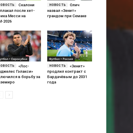
Скалони
Олич
плакал после хет-
назвал «Зенит»
рика Месси на
грандом при Семаке
М-2026
утбол • Еврокубки
Футбол • Россия
«Лос-
«Зенит»
нджелес Гэлакси»
продлил контракт с
ключился в борьбу за
Бардачёвым до 2031
аземиро
года