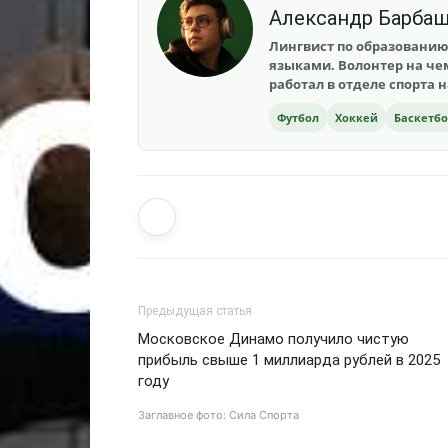
Александр Барба
Лингвист по образованию
языками. Волонтер на чем
работал в отделе спорта 
Футбол
Хоккей
Баскетб
Предыдущая статья
Московское Динамо получило чистую
прибыль свыше 1 миллиарда рублей в 2025
году
Заглавное фото: Сила Спорта