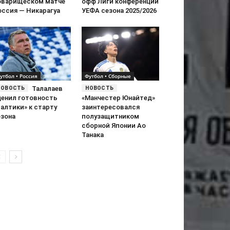
оварищеском матче
офф Лиги конференций
оссия — Никарагуа
УЕФА сезона 2025/2026
утбол • Россия
Футбол • Сборные
Талалаев
ценил готовность
«Манчестер Юнайтед»
алтики» к старту
заинтересовался
езона
полузащитником
сборной Японии Ао
Танака