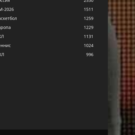
оссия
2530
М-2026
1511
аскетбол
1259
вропа
1229
ХЛ
1131
еннис
1024
ХЛ
996