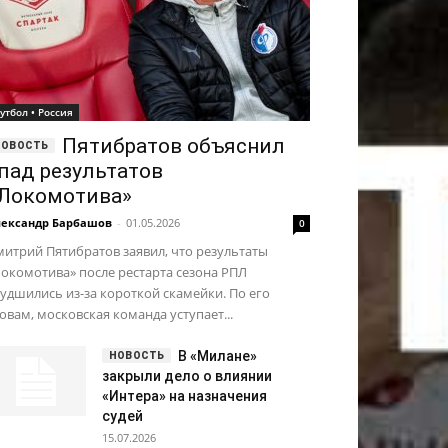
утбол • Россия
Пятибратов объяснил
пад результатов
Локомотива»
ександр Барбашов
-
01.05.2026
0
итрий Пятибратов заявил, что результаты
окомотива» после рестарта сезона РПЛ
удшились из-за короткой скамейки. По его
овам, московская команда уступает...
В «Милане»
закрыли дело о влиянии
«Интера» на назначения
судей
15.07.2026