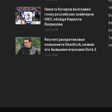
Р
Ч
Никита Кучеров возглавил
гонку российских снайперов
Б
НХЛ, обойдя Кирилла
Е
Капризова
22.03.2026
К
Т
Recrent раскритиковал
комьюнити Deadlock, назвав
Н
его бывшими игроками Dota 2
21.03.2026