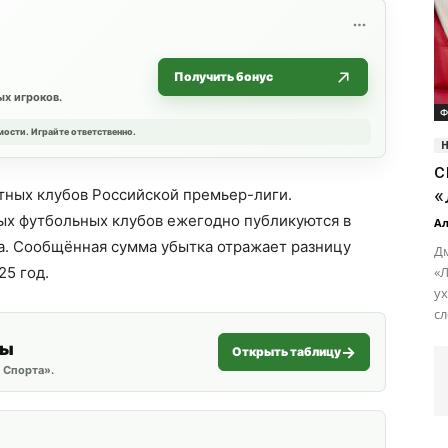
Получить бонус
х игроков.
Ф
мости. Играйте ответственно.
с
«
тных клубов Российской премьер-лиги.
х футбольных клубов ежегодно публикуются в
Ал
та. Сообщённая сумма убытка отражает разницу
Дм
25 год.
«Л
ух
сл
ты
Открыть таблицу
 Спорта».