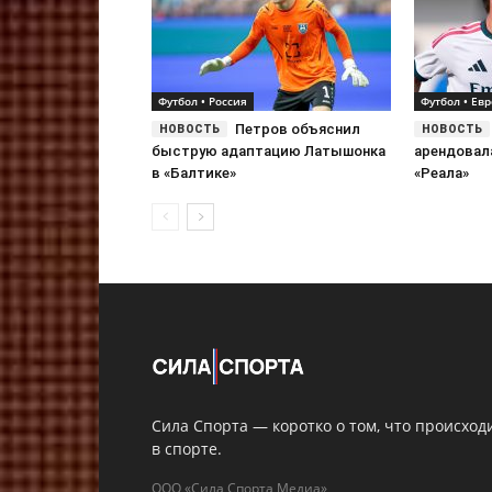
Футбол • Россия
Футбол • Ев
Петров объяснил
быструю адаптацию Латышонка
арендовал
в «Балтике»
«Реала»
Сила Спорта — коротко о том, что происход
в спорте.
ООО «Сила Спорта Медиа»