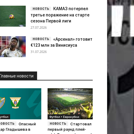
КАМАЗ потерпел
третье поражение на старте
сезона Первой лиги
27.07.2026
«Арсенал» готовит
€123 млн за Винисиуса
31.07.2026
Главные новости
утбол
Футбол • Еврокубки
Опасный
Стартовал
дар Гладышева в
первый раунд плей-