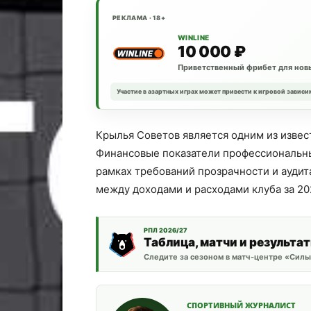
РЕКЛАМА · 18+
WINLINE
10 000 ₽
Приветственный фрибет для новы
Участие в азартных играх может привести к игровой зависи
Крылья Советов является одним из извес
Финансовые показатели профессиональны
рамках требований прозрачности и ауди
между доходами и расходами клуба за 20
РПЛ 2026/27
Таблица, матчи и результа
Следите за сезоном в матч-центре «Силы
СПОРТИВНЫЙ ЖУРНАЛИСТ