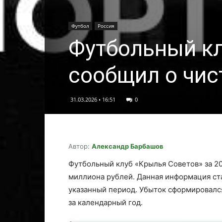
Футбол
Россия
Футбольный кл
сообщил о чис
31.03.2026 • 16:51
0
Автор:
Александр Барбашов
Футбольный клуб «Крылья Советов» за 20
миллиона рублей. Данная информация ста
указанный период. Убыток сформировалс
за календарный год.