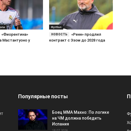
ропа
Футбол
«Фиорентина»
«Ренн» продлил
а Мастантуоно у
контракт с Эзом до 2028 года
Популярные посты
П
Боец ММА Махно: По логике
ит
Ф
на ЧМ должна победить
Х
Испания
18.07.2026