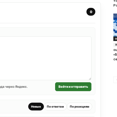
т
Р
0
Ф
о
«Б
с
да через Яндекс.
Войти и отправить
Новые
По ответам
По реакциям