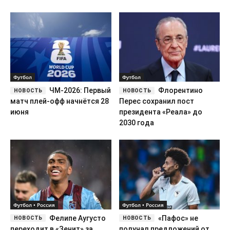
Футбол
Футбол
ЧМ-2026: Первый
Флорентино
матч плей-офф начнётся 28
Перес сохранил пост
июня
президента «Реала» до
2030 года
Футбол • Россия
Футбол • Россия
Фелипе Аугусто
«Пафос» не
переходит в «Зенит» за
получал предложений от