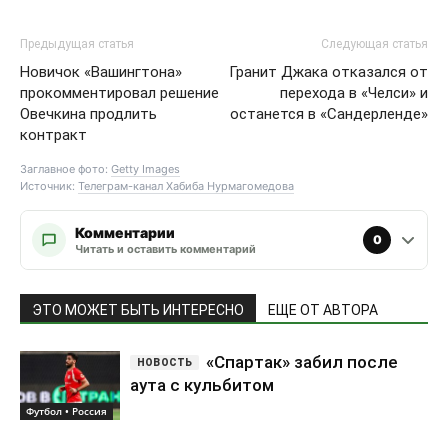
Предыдущая статья
Следующая статья
Новичок «Вашингтона»
Гранит Джака отказался от
прокомментировал решение
перехода в «Челси» и
Овечкина продлить
останется в «Сандерленде»
контракт
Заглавное фото:
Getty Images
Источник:
Телеграм-канал Хабиба Нурмагомедова
Комментарии
0
Читать и оставить комментарий
ЭТО МОЖЕТ БЫТЬ ИНТЕРЕСНО
ЕЩЕ ОТ АВТОРА
«Спартак» забил после
аута с кульбитом
Футбол • Россия