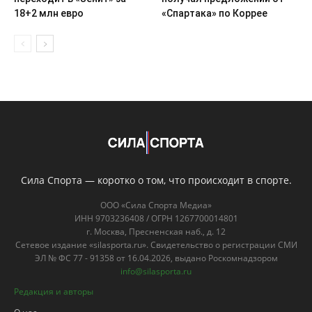
18+2 млн евро
«Спартака» по Коррее
Сила Спорта — коротко о том, что происходит в спорте.
ООО «Сила Спорта Медиа»
ИНН 9703236408 / ОГРН 1267700014801
г. Москва, Пресненская наб., д. 12
Сетевое издание «silasporta.ru». Свидетельство о регистрации СМИ
ЭЛ № ФС 77 - 91358 от 16.04.2026, выдано Роскомнадзором
info@silasporta.ru
Редакция и авторы