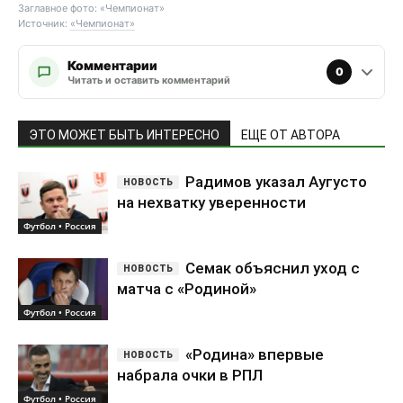
Заглавное фото: «Чемпионат»
Источник:
«Чемпионат»
Комментарии
0
Читать и оставить комментарий
ЭТО МОЖЕТ БЫТЬ ИНТЕРЕСНО
ЕЩЕ ОТ АВТОРА
Радимов указал Аугусто
на нехватку уверенности
Футбол • Россия
Семак объяснил уход с
матча с «Родиной»
Футбол • Россия
«Родина» впервые
набрала очки в РПЛ
Футбол • Россия