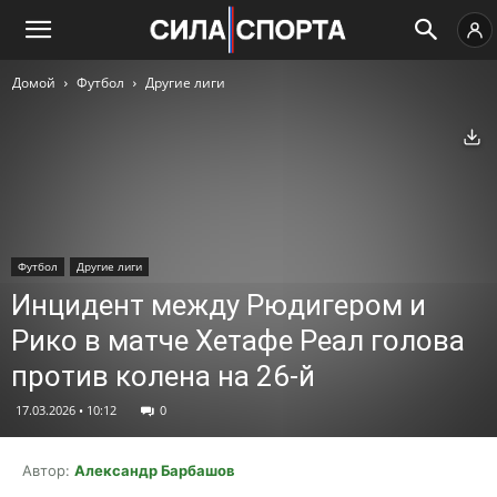
Домой
Футбол
­Другие лиги
Ск
Футбол
­Другие лиги
Инцидент между Рюдигером и
Рико в матче Хетафе Реал голова
против колена на 26-й
17.03.2026 • 10:12
0
Автор:
Александр Барбашов