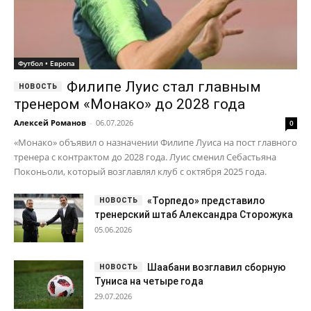
Футбол • Европа
Филипе Луис стал главным
тренером «Монако» до 2028 года
Алексей Романов
-
06.07.2026
0
«Монако» объявил о назначении Филипе Луиса на пост главного
тренера с контрактом до 2028 года. Луис сменил Себастьяна
Поконьоли, который возглавлял клуб с октября 2025 года.
«Торпедо» представило
тренерский штаб Александра Сторожука
05.06.2026
Шаабани возглавил сборную
Туниса на четыре года
29.07.2026