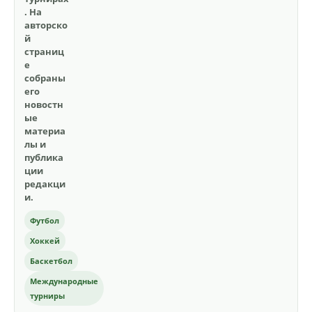
. На
авторско
й
страниц
е
собраны
его
новостн
ые
материа
лы и
публика
ции
редакци
и.
Футбол
Хоккей
Баскетбол
Международные
турниры