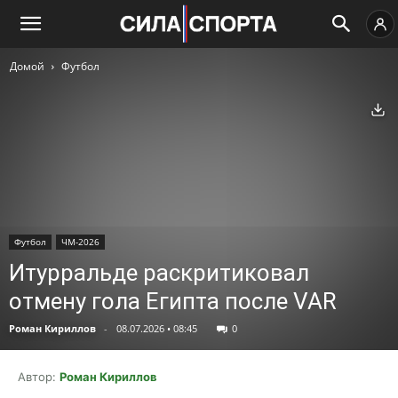
Домой
Футбол
Ск
Футбол
ЧМ-2026
Итурральде раскритиковал
отмену гола Египта после VAR
Роман Кириллов
-
08.07.2026 • 08:45
0
Автор:
Роман Кириллов