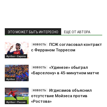
ЭТО МОЖЕТ БЫТЬ ИНТЕРЕСНО
ЕЩЕ ОТ АВТОРА
ПСЖ согласовал контракт
с Ферраном Торресом
Футбол • Европа
«Удинезе» обыграл
«Барселону» в 45-минутном матче
Футбол
Игдисамов объяснил
отсутствие Мойзеса против
«Ростова»
Футбол • Россия