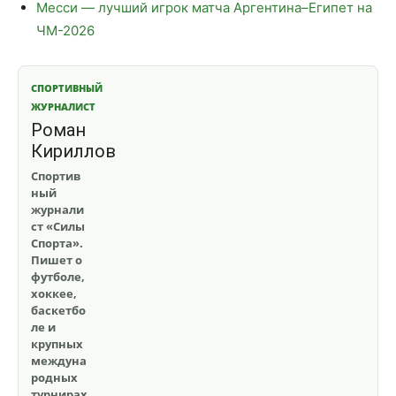
Месси — лучший игрок матча Аргентина–Египет на
ЧМ-2026
СПОРТИВНЫЙ
ЖУРНАЛИСТ
Роман
Кириллов
Спортив
ный
журнали
ст «Силы
Спорта».
Пишет о
футболе,
хоккее,
баскетбо
ле и
крупных
междуна
родных
турнирах