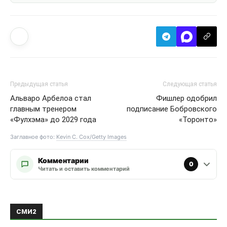
Предыдущая статья
Следующая статья
Альваро Арбелоа стал
Фишлер одобрил
главным тренером
подписание Бобровского
«Фулхэма» до 2029 года
«Торонто»
Заглавное фото:
Kevin C. Cox/Getty Images
Комментарии
0
Читать и оставить комментарий
СМИ2