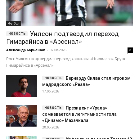
Футбол
Уилсон подтвердил переход
Гимарайнса в «Арсенал»
Александр Барбашов
-
07.08.2026
0
Росс Уилсон подтвердил переход капитана «Ньюкасла» Бруно
Гимарайнса в «Арсенал».
Бернарду Силва стал игроком
мадридского «Реала»
17.06.2026
Президент «Урала»
сомневается в легитимности гола
«Динамо» Махачкала
20.05.2026