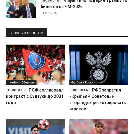
Инфантино подарил Трампу 10
билетов на ЧМ-2026
01.07.2026
Главные новости
Футбол • Сборные
Футбол • Россия
ПСЖ согласовал
РФС запретил
контракт с Судзуки до 2031
«Крыльям Советов» и
года
«Торпедо» регистрировать
игроков