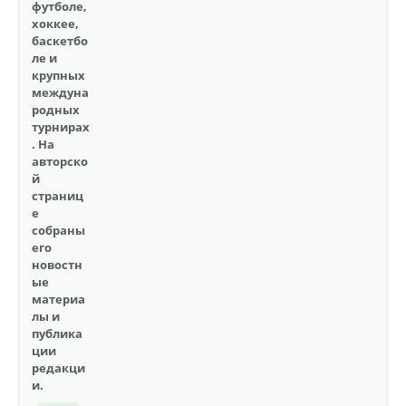
футболе,
хоккее,
баскетбо
ле и
крупных
междуна
родных
турнирах
. На
авторско
й
страниц
е
собраны
его
новостн
ые
материа
лы и
публика
ции
редакци
и.