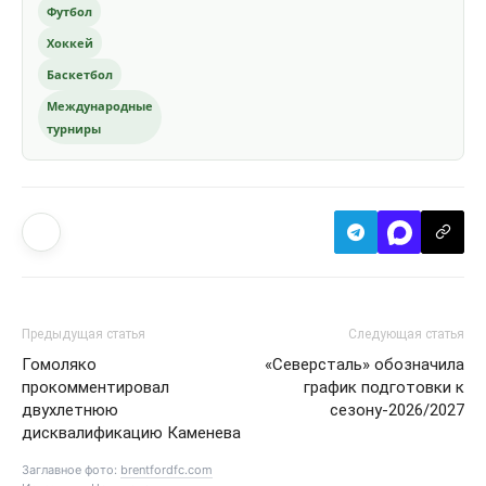
Футбол
Хоккей
Баскетбол
Международные
турниры
Предыдущая статья
Следующая статья
Гомоляко
«Северсталь» обозначила
прокомментировал
график подготовки к
двухлетнюю
сезону-2026/2027
дисквалификацию Каменева
Заглавное фото:
brentfordfc.com