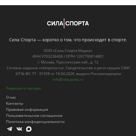
Сила Спорта — коротко о том, что происходит в спорте.
ООО «Сила Спорта Медиа»
ИНН 9703236408 / ОГРН 1267700014801
г. Москва, Пресненская наб., д. 12
Сетевое издание «silasporta.ru». Свидетельство о регистрации СМИ
ЭЛ № ФС 77 - 91358 от 16.04.2026, выдано Роскомнадзором
info@silasporta.ru
Редакция и авторы
О нас
Контакты
Правовая информация
Пользовательское соглашение
Политика конфиденциальности