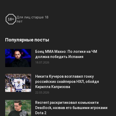
Для лиц старше 18
18+
лет
Популярные посты
Боец ММА Махно: По логике на ЧМ
должна победить Испания
18.07.2026
Никита Кучеров возглавил гонку
российских снайперов НХЛ, обойдя
Кирилла Капризова
22.03.2026
Recrent раскритиковал комьюнити
Deadlock, назвав его бывшими игроками
Dota 2