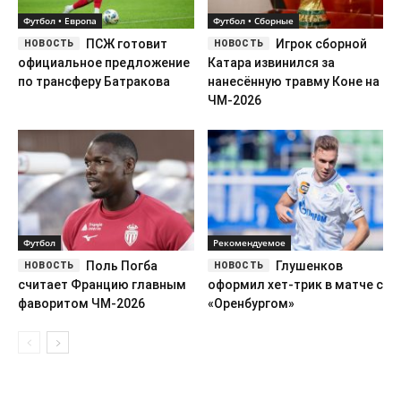
Футбол • Европа
Футбол • Сборные
ПСЖ готовит
Игрок сборной
официальное предложение
Катара извинился за
по трансферу Батракова
нанесённую травму Коне на
ЧМ-2026
Футбол
Рекомендуемое
Поль Погба
Глушенков
считает Францию главным
оформил хет-трик в матче с
фаворитом ЧМ-2026
«Оренбургом»