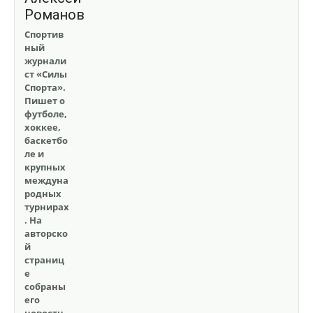
Романов
Спортив
ный
журнали
ст «Силы
Спорта».
Пишет о
футболе,
хоккее,
баскетбо
ле и
крупных
междуна
родных
турнирах
. На
авторско
й
страниц
е
собраны
его