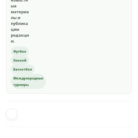
новостн
ые
материа
лы и
публика
ции
редакци
и.
Футбол
Хоккей
Баскетбол
Международные
турниры