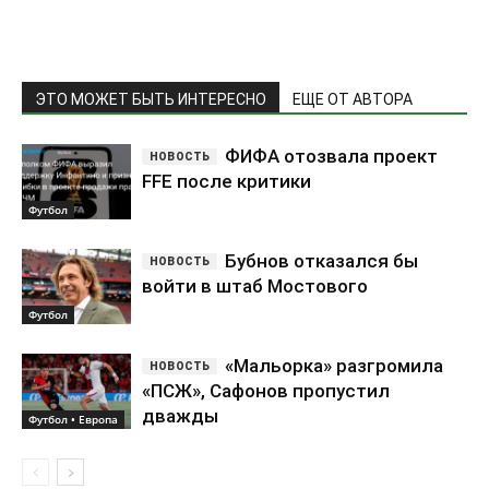
ЭТО МОЖЕТ БЫТЬ ИНТЕРЕСНО
ЕЩЕ ОТ АВТОРА
ФИФА отозвала проект
FFE после критики
Футбол
Бубнов отказался бы
войти в штаб Мостового
Футбол
«Мальорка» разгромила
«ПСЖ», Сафонов пропустил
дважды
Футбол • Европа