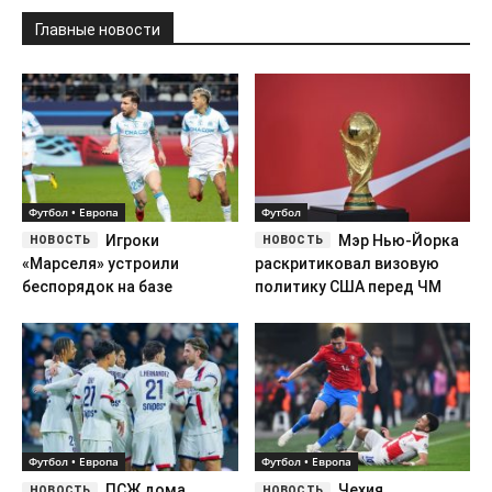
Главные новости
Футбол • Европа
Футбол
Игроки
Мэр Нью-Йорка
«Марселя» устроили
раскритиковал визовую
беспорядок на базе
политику США перед ЧМ
Футбол • Европа
Футбол • Европа
ПСЖ дома
Чехия