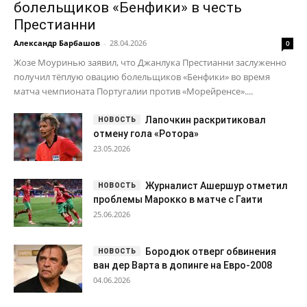
болельщиков «Бенфики» в честь
Престианни
Александр Барбашов
-
28.04.2026
0
Жозе Моуринью заявил, что Джанлука Престианни заслуженно
получил тёплую овацию болельщиков «Бенфики» во время
матча чемпионата Португалии против «Морейренсе»....
Лапочкин раскритиковал
отмену гола «Ротора»
23.05.2026
Журналист Ашершур отметил
проблемы Марокко в матче с Гаити
25.06.2026
Бородюк отверг обвинения
ван дер Варта в допинге на Евро-2008
04.06.2026