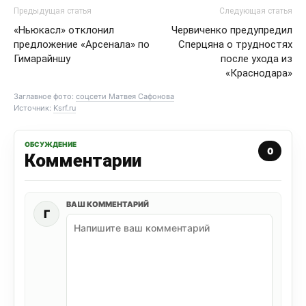
Предыдущая статья
Следующая статья
«Ньюкасл» отклонил
Червиченко предупредил
предложение «Арсенала» по
Сперцяна о трудностях
Гимарайншу
после ухода из
«Краснодара»
Заглавное фото:
соцсети Матвея Сафонова
Источник:
Ksrf.ru
ОБСУЖДЕНИЕ
0
Комментарии
ВАШ КОММЕНТАРИЙ
Г