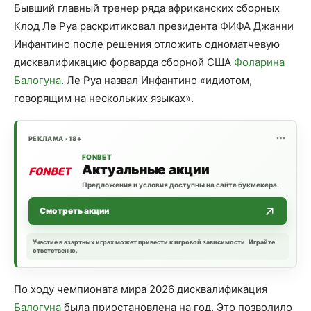
Бывший главный тренер ряда африканских сборных
Клод Ле Руа раскритиковал президента ФИФА Джанни
Инфантино после решения отложить одноматчевую
дисквалификацию форварда сборной США
Фоларина
Балогуна
. Ле Руа назвал Инфантино «идиотом,
говорящим на нескольких языках».
РЕКЛАМА · 18+
FONBET
Актуальные акции
Предложения и условия доступны на сайте букмекера.
Смотреть акции
Участие в азартных играх может привести к игровой зависимости. Играйте
ответственно.
По ходу чемпионата мира 2026 дисквалификация
Балогуна
была приостановлена на год. Это позволило