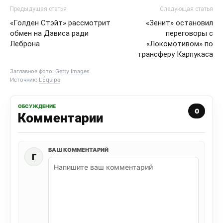
Предыдущая статья
Следующая статья
«Голден Стэйт» рассмотрит
«Зенит» остановил
обмен на Дэвиса ради
переговоры с
Леброна
«Локомотивом» по
трансферу Карпукаса
Заглавное фото:
Getty Images
Источник:
L'Équipe
ОБСУЖДЕНИЕ
0
Комментарии
ВАШ КОММЕНТАРИЙ
Г