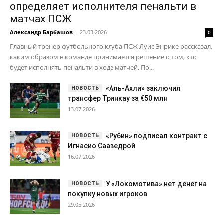
определяет исполнителя пенальти в
матчах ПСЖ
Александр Барбашов
-
23.03.2026
0
Главный тренер футбольного клуба ПСЖ Луис Энрике рассказал,
каким образом в команде принимается решение о том, кто
будет исполнять пенальти в ходе матчей. По...
«Аль-Ахли» заключил
трансфер Тринкау за €50 млн
13.07.2026
«Рубин» подписал контракт с
Игнасио Сааведрой
16.07.2026
У «Локомотива» нет денег на
покупку новых игроков
29.05.2026