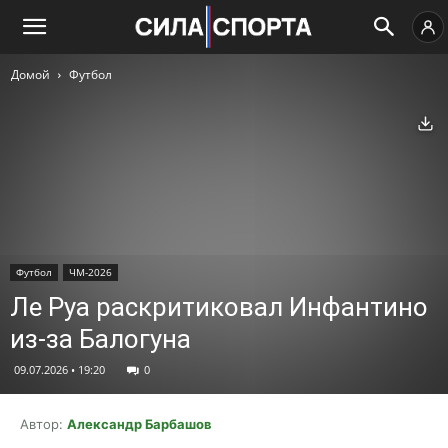
Домой
Футбол
Ск
Футбол
ЧМ-2026
Ле Руа раскритиковал Инфантино
из-за Балогуна
09.07.2026 • 19:20
0
Автор:
Александр Барбашов