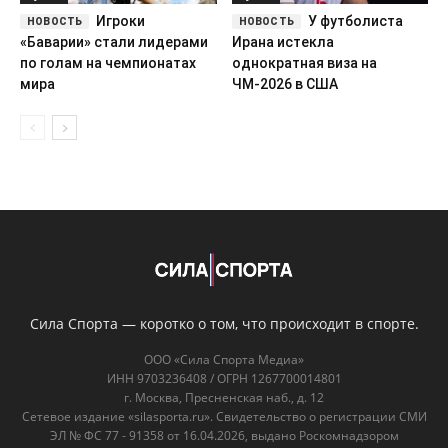
Игроки
У футболиста
«Баварии» стали лидерами
Ирана истекла
по голам на чемпионатах
однократная виза на
мира
ЧМ-2026 в США
Сила Спорта — коротко о том, что происходит в спорте.
ООО «Сила Спорта Медиа»
ИНН 9703236408 / ОГРН 1267700014801
г. Москва, Пресненская наб., д. 12
Сетевое издание «silasporta.ru». Свидетельство о регистрации СМИ
ЭЛ № ФС 77 - 91358 от 16.04.2026, выдано Роскомнадзором