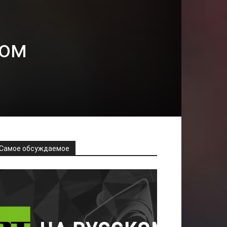
ком
Самое обсуждаемое