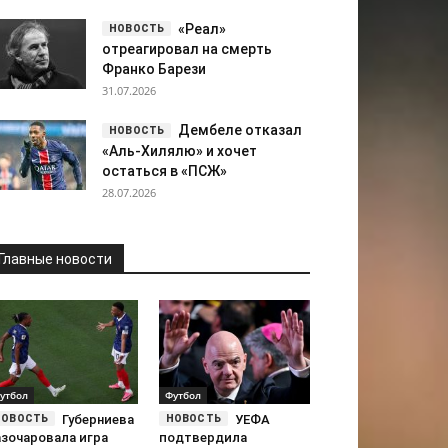
«Реал»
отреагировал на смерть
Франко Барези
31.07.2026
Дембеле отказал
«Аль-Хилялю» и хочет
остаться в «ПСЖ»
28.07.2026
Главные новости
утбол
Футбол
Губерниева
УЕФА
азочаровала игра
подтвердила