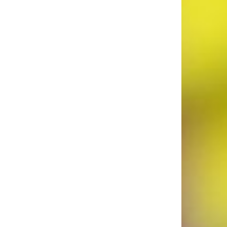
ОПУЛЯРНЫЕ КАТЕГОРИИ
утбол
7207
оккей
3113