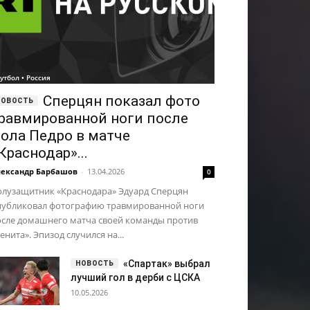
утбол • Россия
Сперцян показал фото
равмированной ноги после
ола Педро в матче
Краснодар»...
ександр Барбашов
-
13.04.2026
0
олузащитник «Краснодара» Эдуард Сперцян
публиковал фотографию травмированной ноги
осле домашнего матча своей команды против
енита». Эпизод случился на...
«Спартак» выбрал
лучший гол в дерби с ЦСКА
10.05.2026