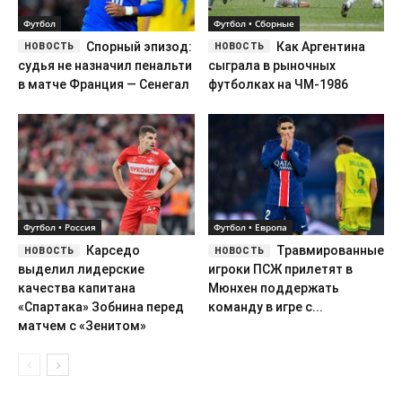
Футбол
Футбол • Сборные
Спорный эпизод:
Как Аргентина
судья не назначил пенальти
сыграла в рыночных
в матче Франция — Сенегал
футболках на ЧМ-1986
Футбол • Россия
Футбол • Европа
Карседо
Травмированные
выделил лидерские
игроки ПСЖ прилетят в
качества капитана
Мюнхен поддержать
«Спартака» Зобнина перед
команду в игре с...
матчем с «Зенитом»