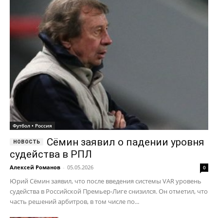
Футбол • Россия
Сёмин заявил о падении уровня
судейства в РПЛ
Алексей Романов
-
05.05.2026
0
Юрий Сёмин заявил, что после введения системы VAR уровень
судейства в Российской Премьер-Лиге снизился. Он отметил, что
часть решений арбитров, в том числе по...