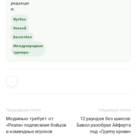
редакци
и.
Футбол
Хоккей
Баскетбол
Международные
турниры
Предыдущая статья
Следующая статья
Моуринью требует от
12 раундов без шансов:
«Реала» подписания бойцов
Бивол разобрал Айферта
и командных игроков
под «Группу крови»