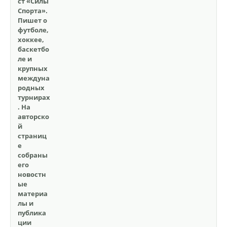
ст «Силы
Спорта».
Пишет о
футболе,
хоккее,
баскетбо
ле и
крупных
междуна
родных
турнирах
. На
авторско
й
страниц
е
собраны
его
новостн
ые
материа
лы и
публика
ции