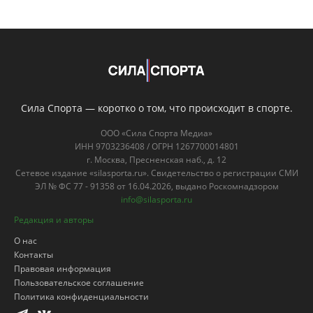
Сила Спорта — коротко о том, что происходит в спорте.
ООО «Сила Спорта Медиа»
ИНН 9703236408 / ОГРН 1267700014801
г. Москва, Пресненская наб., д. 12
Сетевое издание «silasporta.ru». Свидетельство о регистрации СМИ
ЭЛ № ФС 77 - 91358 от 16.04.2026, выдано Роскомнадзором
info@silasporta.ru
Редакция и авторы
О нас
Контакты
Правовая информация
Пользовательское соглашение
Политика конфиденциальности