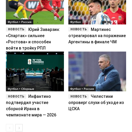
Футбол • Россия
Футбол
Юрий Заварзин:
Мартинес
«Спартак» сильнее
отреагировал на поражение
«Ростова» и способен
Аргентины в финале ЧМ
войти в тройку РПЛ
Футбол • Сборные
Футбол • Россия
Инфантино
Челестини
подтвердил участие
опроверг слухи об уходе из
сборной Ирана в
ЦСКА
чемпионате мира — 2026