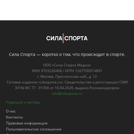
Сила Спорта — коротко о том, что происходит в спорте.
ООО «Сила Спорта Медиа»
ИНН 9703236408 / ОГРН 1267700014801
г. Москва, Пресненская наб., д. 12
Сетевое издание «silasporta.ru». Свидетельство о регистрации СМИ
ЭЛ № ФС 77 - 91358 от 16.04.2026, выдано Роскомнадзором
info@silasporta.ru
Редакция и авторы
О нас
Контакты
Правовая информация
Пользовательское соглашение