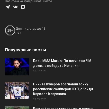
Политика конфиденциальности
Для лиц старше 18
18+
лет
Популярные посты
Боец ММА Махно: По логике на ЧМ
должна победить Испания
18.07.2026
Никита Кучеров возглавил гонку
российских снайперов НХЛ, обойдя
Кирилла Капризова
22.03.2026
Recrent раскритиковал комьюнити