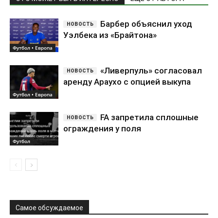
Барбер объяснил уход
Уэлбека из «Брайтона»
Футбол • Европа
«Ливерпуль» согласовал
аренду Араухо с опцией выкупа
Футбол • Европа
FA запретила сплошные
ограждения у поля
Футбол
Самое обсуждаемое