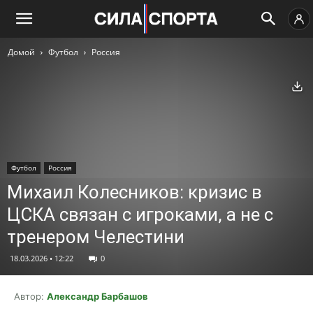
Домой
Футбол
Россия
Ск
Футбол
Россия
Михаил Колесников: кризис в
ЦСКА связан с игроками, а не с
тренером Челестини
18.03.2026 • 12:22
0
Автор:
Александр Барбашов