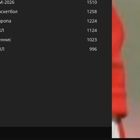
М-2026
1510
аскетбол
1258
вропа
1224
ХЛ
1124
еннис
1023
ХЛ
996