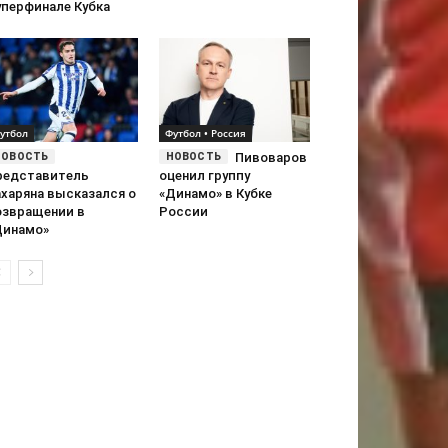
уперфинале Кубка
утбол
Футбол • Россия
Пивоваров
редставитель
оценил группу
ахаряна высказался о
«Динамо» в Кубке
озвращении в
России
Динамо»