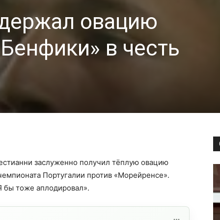
держал овацию
Бенфики» в честь
естианни заслуженно получил тёплую овацию
чемпионата Португалии против «Морейренсе».
Я бы тоже аплодировал».