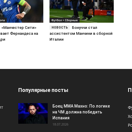
ропа
Футбол • Сборные
«Манчестер Сити»
Бонуччи стал
вает Фернандеса на
ассистентом Манчини в сборной
дри
Италии
Популярные посты
П
Боец ММА Махно: По логике
ит
Ф
на ЧМ должна победить
Х
Испания
18.07.2026
Р