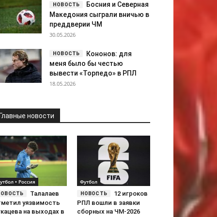
Босния и Северная
Македония сыграли вничью в
преддверии ЧМ
30.05.2026
Кононов: для
меня было бы честью
вывести «Торпедо» в РПЛ
18.05.2026
Главные новости
утбол • Россия
Футбол
Талалаев
12 игроков
тметил уязвимость
РПЛ вошли в заявки
кацева на выходах в
сборных на ЧМ-2026