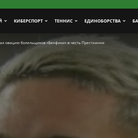
Й
КИБЕРСПОРТ
ТЕННИС
ЕДИНОБОРСТВА
Б
л овацию болельщиков «Бенфики» в честь Престианни