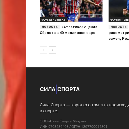
Футбол • Европа
Футбол • Ев
«Атлетико» оценил
Сёрлота в 40 миллионов евро
рассматри
замену Ро
Сила Спорта — коротко о том, что происход
в спорте.
ООО «Сила Спорта Медиа»
ИНН 9703236408 / ОГРН 1267700014801