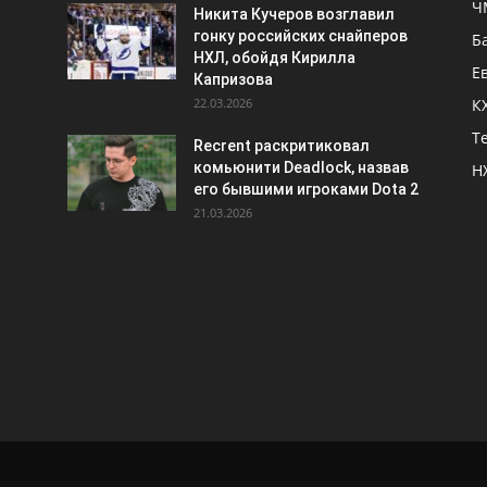
Ч
Никита Кучеров возглавил
гонку российских снайперов
Б
НХЛ, обойдя Кирилла
Е
Капризова
22.03.2026
К
Т
Recrent раскритиковал
комьюнити Deadlock, назвав
Н
его бывшими игроками Dota 2
21.03.2026