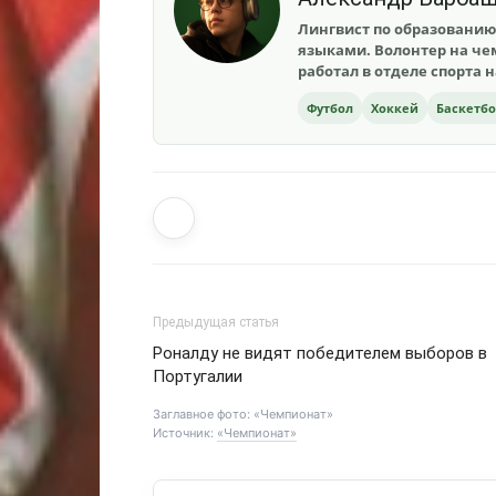
Лингвист по образованию
языками. Волонтер на чем
работал в отделе спорта 
Футбол
Хоккей
Баскетб
Предыдущая статья
Роналду не видят победителем выборов в
Португалии
Заглавное фото: «Чемпионат»
Источник:
«Чемпионат»