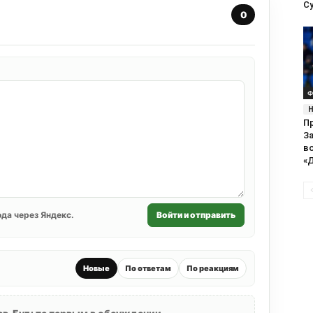
С
0
Ф
П
З
в
«
да через Яндекс.
Войти и отправить
Новые
По ответам
По реакциям