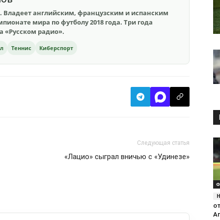
. Владеет английским, французским и испанским
пионате мира по футболу 2018 года. Три года
на «Русском радио».
ол
Теннис
Киберспорт
Следующая статья
«Лацио» сыграл вничью с «Удинезе»
Ф
о
Аг