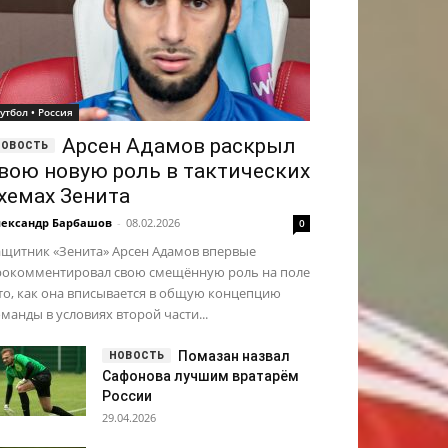
утбол • Россия
Арсен Адамов раскрыл
вою новую роль в тактических
хемах Зенита
ександр Барбашов
-
08.02.2026
0
ащитник «Зенита» Арсен Адамов впервые
рокомментировал свою смещённую роль на поле
то, как она вписывается в общую концепцию
манды в условиях второй части...
Помазан назвал
Сафонова лучшим вратарём
России
29.04.2026