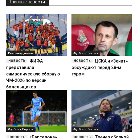
ФИФА
ЦСКА и «Зенит»
представила
обсуждают перед 28-м
символическую сборную
туром
ЧМ-2026 по версии
болельщиков
Футбол • Европа
Футбол • Россия
«Барселона»
Тренер сборной
включилась в борьбу с
России Валерий Карпин
«Реалом» за Родри
рассказал о дебюте в кино