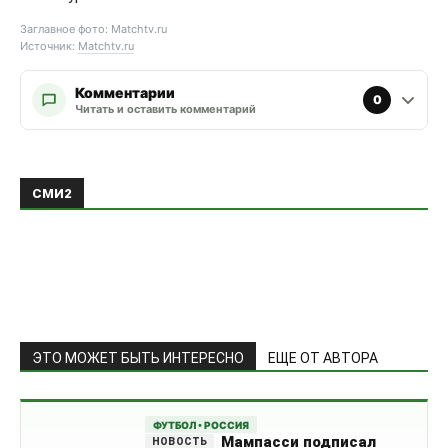
Заглавное фото: Matchtv.ru
Источник:
Matchtv.ru
Комментарии
0
Читать и оставить комментарий
ЭТО МОЖЕТ БЫТЬ ИНТЕРЕСНО
ЕЩЕ ОТ АВТОРА
ФУТБОЛ • РОССИЯ
Мампасси подписал
контракт с «Русенборгом» до 2029
года
Лукаку согласовал
контракт с «Фенербахче»
Футбол • Европа