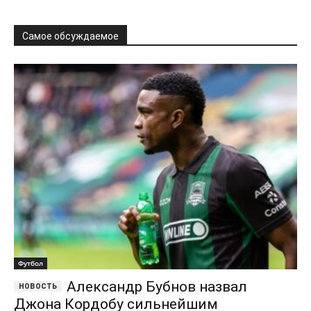
Футбол
Александр Бубнов назвал
Джона Кордобу сильнейшим
легионером в истории РПЛ
Александр Барбашов
-
25.03.2026
0
Александр Бубнов высказал мнение, что Джон Кордоба является
сильнейшим иностранным футболистом за всю историю
Российской Премьер-Лиги. Свое заявление Бубнов...
Хартли: Победа Испании на
ЧМ-2026 — пример тотального футбола