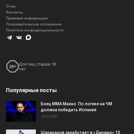
Для лиц старше 18
18+
лет
Популярные посты
Боец ММА Махно: По логике на ЧМ
должна победить Испания
18.07.2026
Шараканов заработает в «Динамо» 10
миллионов рублей
29.07.2026
Никита Кучеров возглавил гонку
российских снайперов НХЛ, обойдя
Кирилла Капризова
22.03.2026