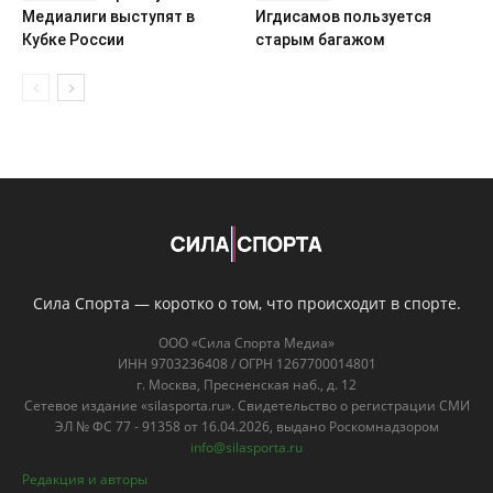
Сила Спорта — коротко о том, что происходит в спорте.
ООО «Сила Спорта Медиа»
ИНН 9703236408 / ОГРН 1267700014801
г. Москва, Пресненская наб., д. 12
Сетевое издание «silasporta.ru». Свидетельство о регистрации СМИ
ЭЛ № ФС 77 - 91358 от 16.04.2026, выдано Роскомнадзором
info@silasporta.ru
Редакция и авторы
О нас
Контакты
Правовая информация
Пользовательское соглашение
Политика конфиденциальности