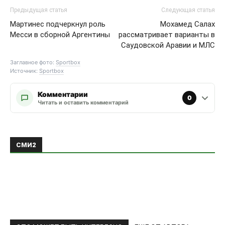
Предыдущая статья
Следующая статья
Мартинес подчеркнул роль
Мохамед Салах
Месси в сборной Аргентины
рассматривает варианты в
Саудовской Аравии и МЛС
Заглавное фото:
Sportbox
Источник:
Sportbox
Комментарии
0
Читать и оставить комментарий
ЭТО МОЖЕТ БЫТЬ ИНТЕРЕСНО
ЕЩЕ ОТ АВТОРА
Батраков и Узун близки к
переходу в «Галатасарай»
Футбол
«Локомотив» опроверг
переговоры по Батракову