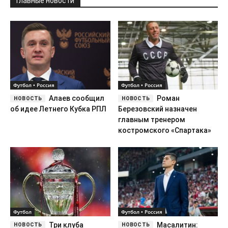
Алаев сообщил
Роман
об идее Летнего Кубка РПЛ
Березовский назначен
главным тренером
костромского «Спартака»
Футбол
Футбол • Россия
Три клуба
Масалитин:
Медиалиги выступят в
Игдисамов пользуется
Кубке России
старым багажом