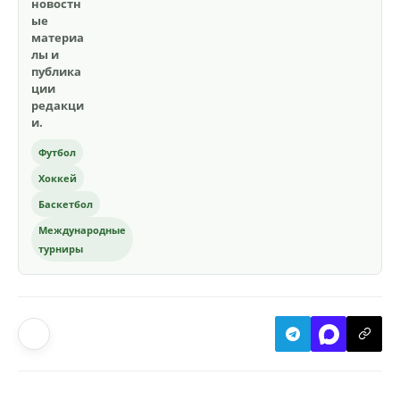
новостн
ые
материа
лы и
публика
ции
редакци
и.
Футбол
Хоккей
Баскетбол
Международные
турниры