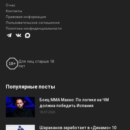
Для лиц старше 18
18+
лет
Популярные посты
Боец ММА Махно: По логике на ЧМ
должна победить Испания
18.07.2026
Шараканов заработает в «Динамо» 10
миллионов рублей
29.07.2026
Никита Кучеров возглавил гонку
российских снайперов НХЛ, обойдя
Кирилла Капризова
22.03.2026