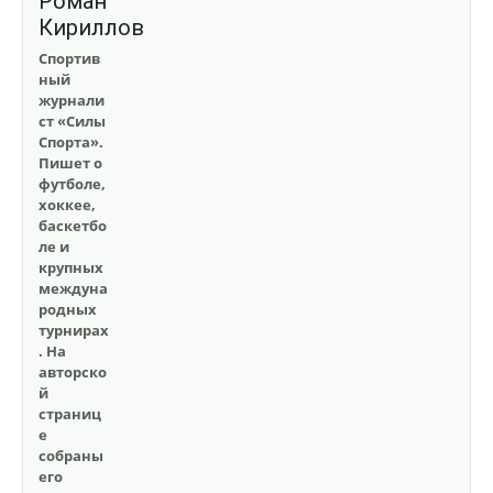
Роман
Кириллов
Спортив
ный
журнали
ст «Силы
Спорта».
Пишет о
футболе,
хоккее,
баскетбо
ле и
крупных
междуна
родных
турнирах
. На
авторско
й
страниц
е
собраны
его