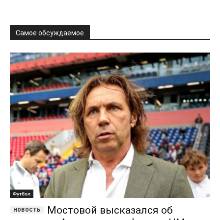
Футбол
Мостовой высказался об
удалении Фернандеса в финале ЧМ
Александр Барбашов
-
20.07.2026
0
Бывший футболист «Спартака» Александр Мостовой высказался
о финале чемпионата мира 2026, в котором Испания победила
Аргентину в дополнительное время со счётом...
Гурцкая жёстко
раскритиковал Семака и «Зенит»
25.04.2026