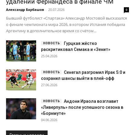
Сенегал разгромил Ирак 5:0 и
сохранил шансы выйти в плей-офф
27.06.2026
Андони Ираола возглавит
«Ливерпуль» после успешного сезона в
«Борнмуте»
04.06.2026
Главные новости
Футбол • Россия
Футбол • Россия