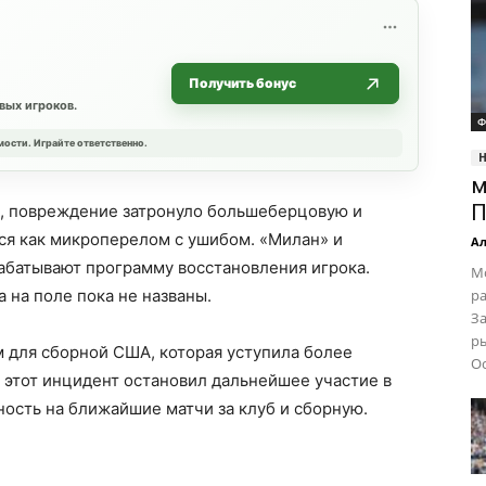
Получить бонус
вых игроков.
Ф
мости. Играйте ответственно.
м
П
 повреждение затронуло большеберцовую и
ся как микроперелом с ушибом. «Милан» и
Ал
батывают программу восстановления игрока.
Мо
на поле пока не названы.
ра
За
р
 для сборной США, которая уступила более
Ос
 этот инцидент остановил дальнейшее участие в
ность на ближайшие матчи за клуб и сборную.