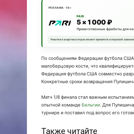
РЕКЛАМА · 18+
PARI
5 × 1 000 ₽
Приветственные фрибеты для но
Участие в азартных играх может привести к игровой зависи
По сообщениям Федерации футбола США,
малоберцовую кости, что квалифицирует
Федерация футбола США совместно разра
Конкретные сроки возвращения Пулишича 
Матч 1/8 финала стал важным испытанием
опытной команде
Бельгии
. Для Пулишича
турнире и поставил под вопрос его готов
Также читайте