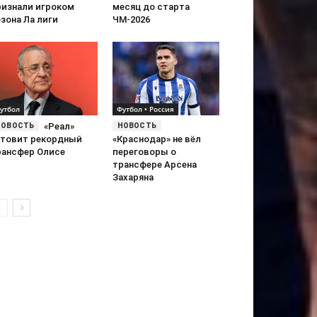
ризнали игроком
месяц до старта
зона Ла лиги
ЧМ-2026
утбол
Футбол • Россия
«Реал»
отовит рекордный
«Краснодар» не вёл
рансфер Олисе
переговоры о
трансфере Арсена
Захаряна