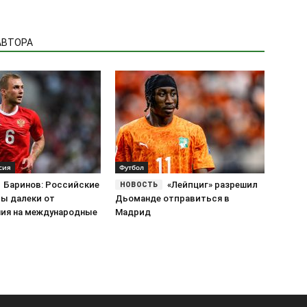
АВТОРА
сия
Футбол
Баринов: Российские
«Лейпциг» разрешил
ы далеки от
Дьоманде отправиться в
ия на международные
Мадрид