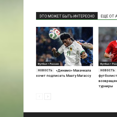
ЭТО МОЖЕТ БЫТЬ ИНТЕРЕСНО
ЕЩЕ ОТ 
Футбол • Россия
Футбол • Рос
«Динамо» Махачкала
хочет подписать Маату Магассу
футболист
возвращен
турниры