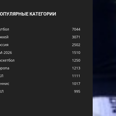
ОПУЛЯРНЫЕ КАТЕГОРИИ
утбол
7044
оккей
3071
оссия
2502
М-2026
1510
аскетбол
1250
вропа
1213
ХЛ
1111
еннис
1017
ХЛ
995