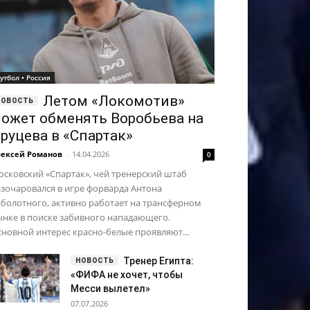
утбол • Россия
Летом «Локомотив»
ожет обменять Воробьева на
руцева в «Спартак»
ексей Романов
-
14.04.2026
0
сковский «Спартак», чей тренерский штаб
зочаровался в игре форварда Антона
болотного, активно работает на трансферном
ынке в поиске забивного нападающего.
новной интерес красно-белые проявляют...
Тренер Египта:
«ФИФА не хочет, чтобы
Месси вылетел»
07.07.2026