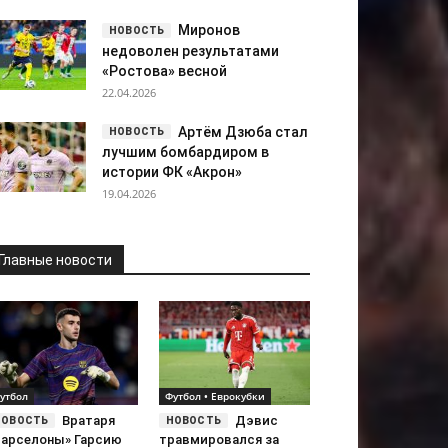
Миронов
недоволен результатами
«Ростова» весной
22.04.2026
Артём Дзюба стал
лучшим бомбардиром в
истории ФК «Акрон»
19.04.2026
Главные новости
утбол
Футбол • Еврокубки
Вратаря
Дэвис
Барселоны» Гарсию
травмировался за