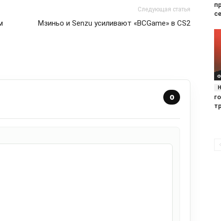
п
Следующая статья
се
м
Мзиньо и Senzu усиливают «BCGame» в CS2
Ф
0
г
т