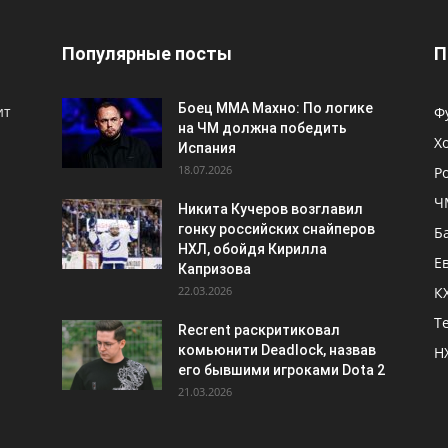
Популярные посты
П
Боец ММА Махно: По логике
ит
Ф
на ЧМ должна победить
Х
Испания
18.07.2026
Р
Ч
Никита Кучеров возглавил
гонку российских снайперов
Б
НХЛ, обойдя Кирилла
Е
Капризова
22.03.2026
К
Т
Recrent раскритиковал
комьюнити Deadlock, назвав
Н
его бывшими игроками Dota 2
21.03.2026