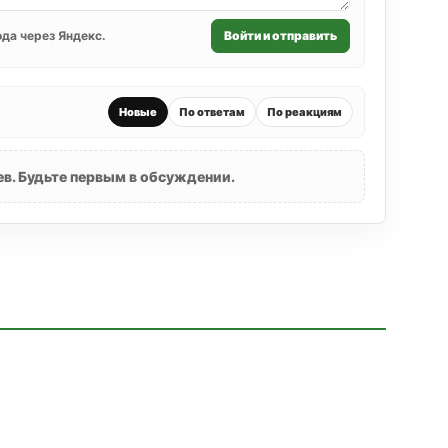
да через Яндекс.
Войти и отправить
Новые
По ответам
По реакциям
в. Будьте первым в обсуждении.