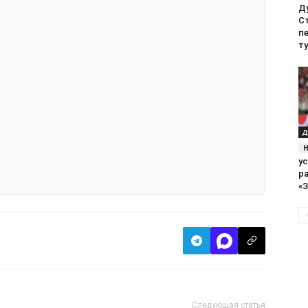
Д
С
п
т
­
у
р
«
Следующая статья