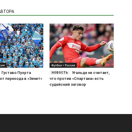
АВТОРА
сия
Футбол • Россия
Густаво Пуэрта
Угальде не считает,
от перехода в «Зенит»
что против «Спартака» есть
судейский заговор