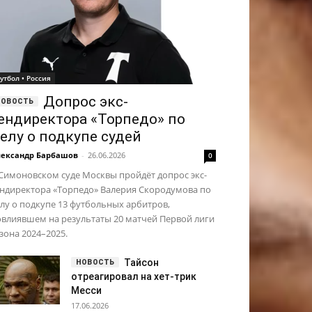
утбол • Россия
Допрос экс-
ендиректора «Торпедо» по
елу о подкупе судей
ександр Барбашов
-
26.06.2026
0
Симоновском суде Москвы пройдёт допрос экс-
ендиректора «Торпедо» Валерия Скородумова по
лу о подкупе 13 футбольных арбитров,
влиявшем на результаты 20 матчей Первой лиги
зона 2024–2025.
Тайсон
отреагировал на хет-трик
Месси
17.06.2026