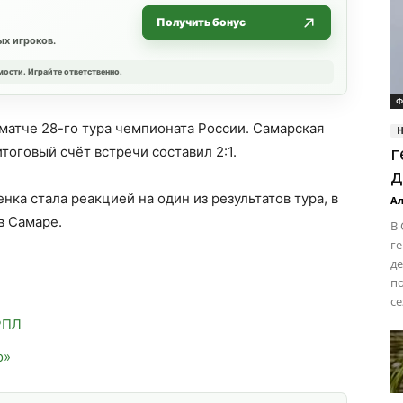
Получить бонус
х игроков.
мости. Играйте ответственно.
Ф
матче 28-го тура чемпионата России. Самарская
итоговый счёт встречи составил 2:1.
г
д
енка стала реакцией на один из результатов тура, в
Ал
в Самаре.
В 
г
де
по
се
РПЛ
о»