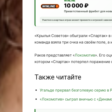
WINLINE
10 000 ₽
Приветственный фрибет для новы
Участие в азартных играх может привести к игровой зависи
«Крылья Советов» обыграли «Спартак» в 
команда взяла три очка на своём поле, а 
Раков представляет «
Локомотив
». Его оц
котором «Спартак» потерпел поражение 
Также читайте
Угальде прервал безголевую серию в 
«Локомотив» сыграл вничью с «Динам