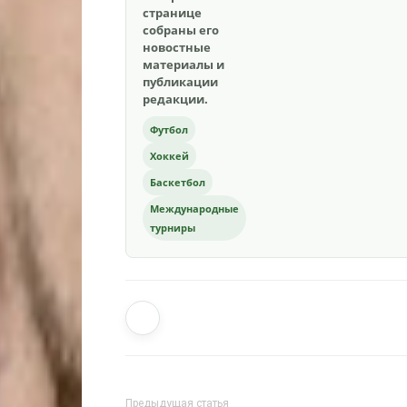
странице
собраны его
новостные
материалы и
публикации
редакции.
Футбол
Хоккей
Баскетбол
Международные
турниры
Предыдущая статья