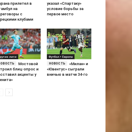
урана прилетел в
указал «Спартаку»
тамбул на
условие борьбы за
ереговоры с
первое место
урецкими клубами
Другие лиги
Футбол • Европа
Мостовой
«Милан» и
строил блиц-опрос и
«Ювентус» сыграли
асставил акценты у
вничью в матче 34-го
Зенита»