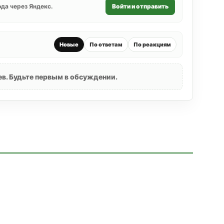
да через Яндекс.
Войти и отправить
Новые
По ответам
По реакциям
в. Будьте первым в обсуждении.