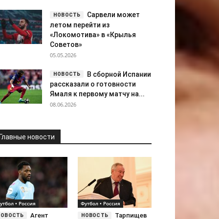
Сарвели может
летом перейти из
«Локомотива» в «Крылья
Советов»
05.05.2026
В сборной Испании
рассказали о готовности
Ямаля к первому матчу на...
08.06.2026
Главные новости
утбол • Россия
Футбол • Россия
Агент
Тарпищев