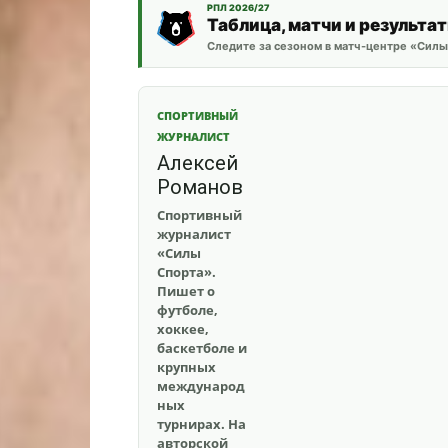
РПЛ 2026/27
Таблица, матчи и результа
Следите за сезоном в матч-центре «Силы
СПОРТИВНЫЙ
ЖУРНАЛИСТ
Алексей
Романов
Спортивный
журналист
«Силы
Спорта».
Пишет о
футболе,
хоккее,
баскетболе и
крупных
международ
ных
турнирах. На
авторской