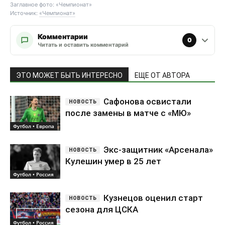
Заглавное фото: «Чемпионат»
Источник:
«Чемпионат»
Комментарии
0
Читать и оставить комментарий
ЭТО МОЖЕТ БЫТЬ ИНТЕРЕСНО
ЕЩЕ ОТ АВТОРА
Сафонова освистали
после замены в матче с «МЮ»
Футбол • Европа
Экс-защитник «Арсенала»
Кулешин умер в 25 лет
Футбол • Россия
Кузнецов оценил старт
сезона для ЦСКА
Футбол • Россия