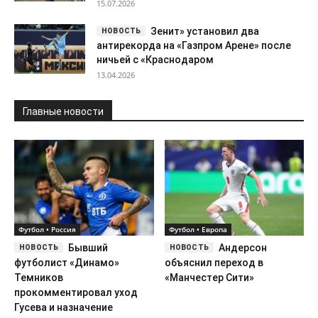
15.07.2026
Зенит» установил два
антирекорда на «Газпром Арене» после
ничьей с «Краснодаром
13.04.2026
Главные новости
Футбол • Россия
Футбол • Европа
Бывший
Андерсон
футболист «Динамо»
объяснил переход в
Темников
«Манчестер Сити»
прокомментировал уход
Гусева и назначение