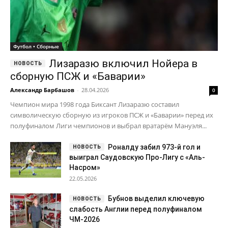
Футбол • Сборные
Лизаразю включил Нойера в
сборную ПСЖ и «Баварии»
Александр Барбашов
-
28.04.2026
0
Чемпион мира 1998 года Биксант Лизаразю составил
символическую сборную из игроков ПСЖ и «Баварии» перед их
полуфиналом Лиги чемпионов и выбрал вратарём Мануэля...
Роналду забил 973-й гол и
выиграл Саудовскую Про-Лигу с «Аль-
Насром»
22.05.2026
Бубнов выделил ключевую
слабость Англии перед полуфиналом
ЧМ-2026