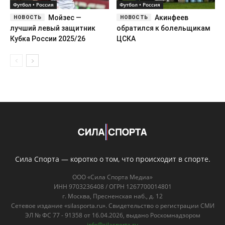
Футбол • Россия
Футбол • Россия
Мойзес —
Акинфеев
лучший левый защитник
обратился к болельщикам
Кубка России 2025/26
ЦСКА
Сила Спорта — коротко о том, что происходит в спорте.
ООО «Сила Спорта Медиа»
ИНН 9703236408 / ОГРН 1267700014801
г. Москва, Пресненская наб., д. 12
Сетевое издание «silasporta.ru». Свидетельство о регистрации СМИ
ЭЛ № ФС 77 - 91358 от 16.04.2026, выдано Роскомнадзором
info@silasporta.ru