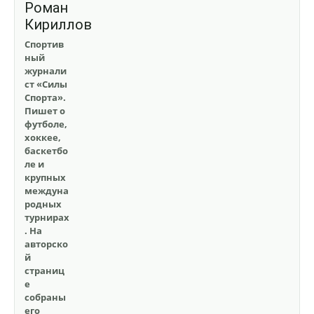
Роман
Кириллов
Спортив
ный
журнали
ст «Силы
Спорта».
Пишет о
футболе,
хоккее,
баскетбо
ле и
крупных
междуна
родных
турнирах
. На
авторско
й
страниц
е
собраны
его