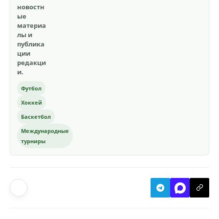
новостн
ые
материа
лы и
публика
ции
редакци
и.
Футбол
Хоккей
Баскетбол
Международные
турниры