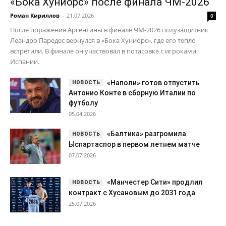
«Бока Хуниорс» после финала ЧМ-2026
Роман Кириллов
-
21.07.2026
0
После поражения Аргентины в финале ЧМ-2026 полузащитник
Леандро Паредес вернулся в «Бока Хуниорс», где его тепло
встретили. В финале он участвовал в потасовке с игроками
Испании.
«Наполи» готов отпустить
Антонио Конте в сборную Италии по
футболу
05.04.2026
«Балтика» разгромила
Ыспартаспор в первом летнем матче
07.07.2026
«Манчестер Сити» продлил
контракт с Хусановым до 2031 года
25.07.2026