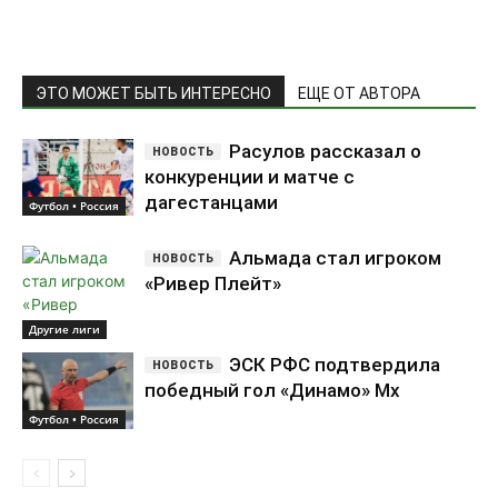
ЭТО МОЖЕТ БЫТЬ ИНТЕРЕСНО
ЕЩЕ ОТ АВТОРА
Расулов рассказал о
конкуренции и матче с
дагестанцами
Футбол • Россия
Альмада стал игроком
«Ривер Плейт»
­Другие лиги
ЭСК РФС подтвердила
победный гол «Динамо» Мх
Футбол • Россия