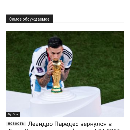
Самое обсуждаемое
Футбол
Леандро Паредес вернулся в