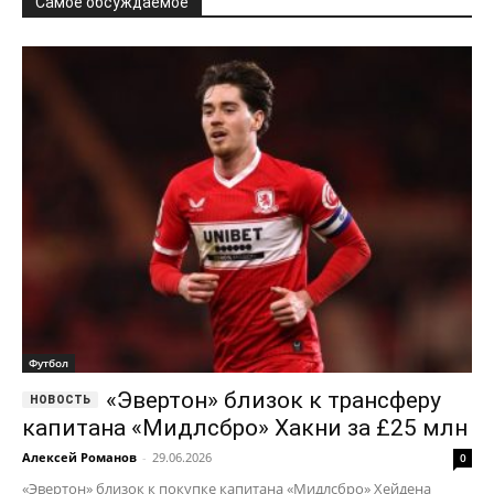
Самое обсуждаемое
Футбол
«Эвертон» близок к трансферу
капитана «Мидлсбро» Хакни за £25 млн
Алексей Романов
-
29.06.2026
0
«Эвертон» близок к покупке капитана «Мидлсбро» Хейдена