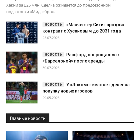
Хакни за £25 млн. Сделка ожидается до предсезонной
подготовки «Мидлсбро».
«Манчестер Сити» продлил
контракт с Хусановым до 2031 года
25.07.2026
Рашфорд попрощался с
«Барселоной» после аренды
30.07.2026
У «Локомотива» нет денег на
покупку новых игроков
29.05.2026
Главные новости