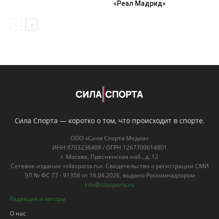
«Реал Мадрид»
Сила Спорта — коротко о том, что происходит в спорте.
ООО «Сила Спорта Медиа»
ИНН 9703236408 / ОГРН 1267700014801
г. Москва, Пресненская наб., д. 12
Сетевое издание «silasporta.ru». Свидетельство о регистрации СМИ
ЭЛ № ФС 77 - 91358 от 16.04.2026, выдано Роскомнадзором
info@silasporta.ru
Редакция и авторы
О нас