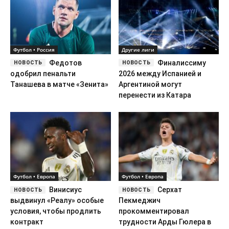
Футбол • Россия
­Другие лиги
Федотов
Финалиссиму
одобрил пенальти
2026 между Испанией и
Танашева в матче «Зенита»
Аргентиной могут
перенести из Катара
Футбол • Европа
Футбол • Европа
Винисиус
Серхат
выдвинул «Реалу» особые
Пекмеджич
условия, чтобы продлить
прокомментировал
контракт
трудности Арды Гюлера в