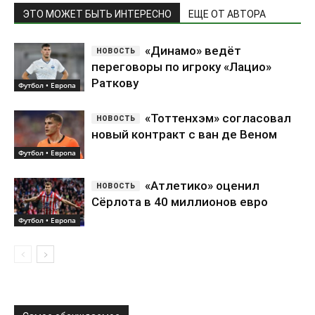
ЭТО МОЖЕТ БЫТЬ ИНТЕРЕСНО
ЕЩЕ ОТ АВТОРА
«Динамо» ведёт
переговоры по игроку «Лацио»
Раткову
Футбол • Европа
«Тоттенхэм» согласовал
новый контракт с ван де Веном
Футбол • Европа
«Атлетико» оценил
Сёрлота в 40 миллионов евро
Футбол • Европа