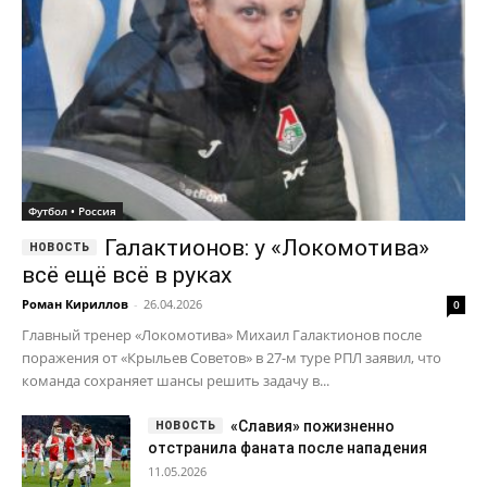
Футбол • Россия
Галактионов: у «Локомотива»
всё ещё всё в руках
Роман Кириллов
-
26.04.2026
0
Главный тренер «Локомотива» Михаил Галактионов после
поражения от «Крыльев Советов» в 27-м туре РПЛ заявил, что
команда сохраняет шансы решить задачу в...
«Славия» пожизненно
отстранила фаната после нападения
11.05.2026