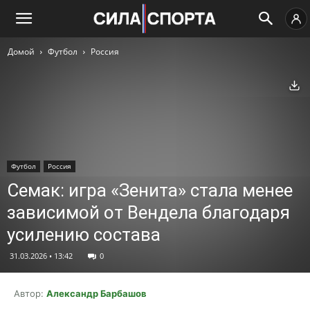
Домой
Футбол
Россия
Ск
Футбол
Россия
Семак: игра «Зенита» стала менее
зависимой от Вендела благодаря
усилению состава
31.03.2026 • 13:42
0
Автор:
Александр Барбашов