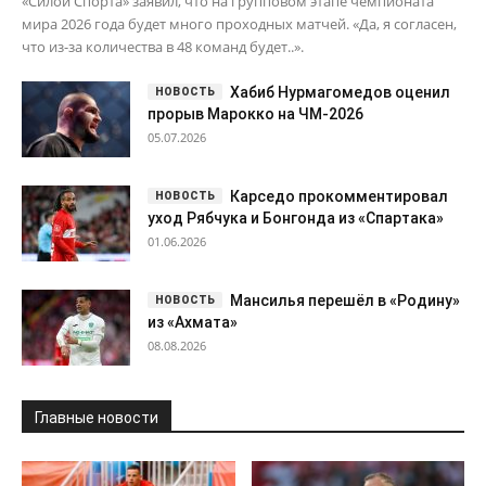
«Силой Спорта» заявил, что на групповом этапе чемпионата
мира 2026 года будет много проходных матчей. «Да, я согласен,
что из-за количества в 48 команд будет..».
Хабиб Нурмагомедов оценил
прорыв Марокко на ЧМ-2026
05.07.2026
Карседо прокомментировал
уход Рябчука и Бонгонда из «Спартака»
01.06.2026
Мансилья перешёл в «Родину»
из «Ахмата»
08.08.2026
Главные новости