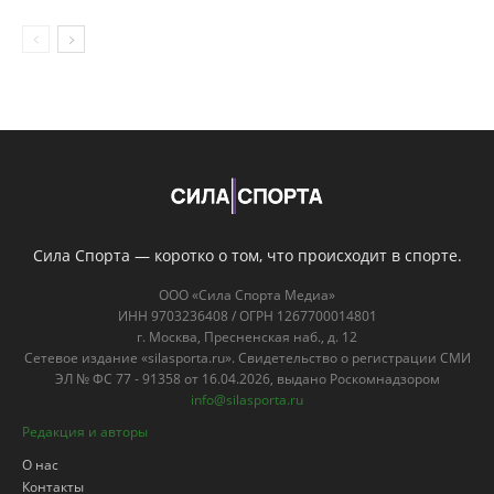
Сила Спорта — коротко о том, что происходит в спорте.
ООО «Сила Спорта Медиа»
ИНН 9703236408 / ОГРН 1267700014801
г. Москва, Пресненская наб., д. 12
Сетевое издание «silasporta.ru». Свидетельство о регистрации СМИ
ЭЛ № ФС 77 - 91358 от 16.04.2026, выдано Роскомнадзором
info@silasporta.ru
Редакция и авторы
О нас
Контакты