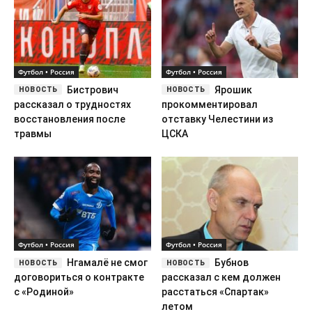
Футбол • Россия
Футбол • Россия
Бистрович
Ярошик
рассказал о трудностях
прокомментировал
восстановления после
отставку Челестини из
травмы
ЦСКА
Футбол • Россия
Футбол • Россия
Нгамалё не смог
Бубнов
договориться о контракте
рассказал с кем должен
с «Родиной»
расстаться «Спартак»
летом