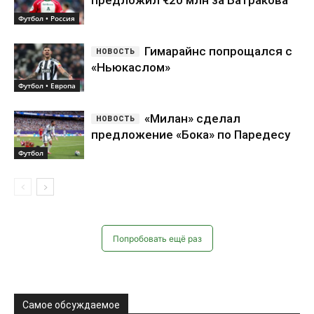
предложил €20 млн за Батракова
Футбол • Россия
Гимарайнс попрощался с
«Ньюкаслом»
Футбол • Европа
«Милан» сделал
предложение «Бока» по Паредесу
Футбол
Попробовать ещё раз
Самое обсуждаемое