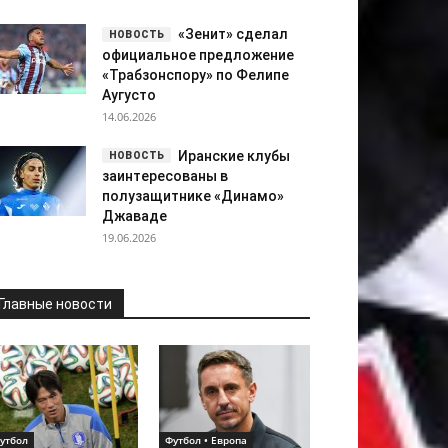
«Зенит» сделал
официальное предложение
«Трабзонспору» по Фелипе
Аугусто
14.06.2026
Иранские клубы
заинтересованы в
полузащитнике «Динамо»
Джаваде
19.06.2026
Главные новости
утбол
Футбол • Европа