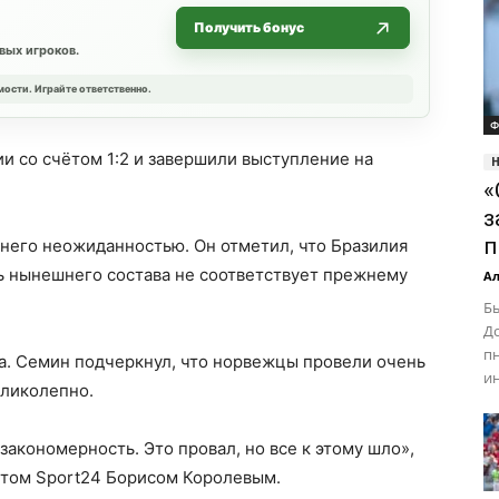
Получить бонус
вых игроков.
мости. Играйте ответственно.
Ф
ии со счётом 1:2 и завершили выступление на
«
з
п
я него неожиданностью. Он отметил, что Бразилия
ь нынешнего состава не соответствует прежнему
Ал
Б
Д
п
а. Семин подчеркнул, что норвежцы провели очень
ин
еликолепно.
акономерность. Это провал, но все к этому шло»,
нтом Sport24 Борисом Королевым.