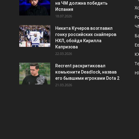
на ЧМ должна победить
Х
Испания
18.07.2026
Р
Ч
Никита Кучеров возглавил
гонку российских снайперов
Б
НХЛ, обойдя Кирилла
Е
Капризова
22.03.2026
К
Т
Recrent раскритиковал
комьюнити Deadlock, назвав
Н
его бывшими игроками Dota 2
21.03.2026