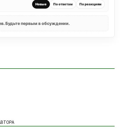
Новые
По ответам
По реакциям
в. Будьте первым в обсуждении.
АВТОРА