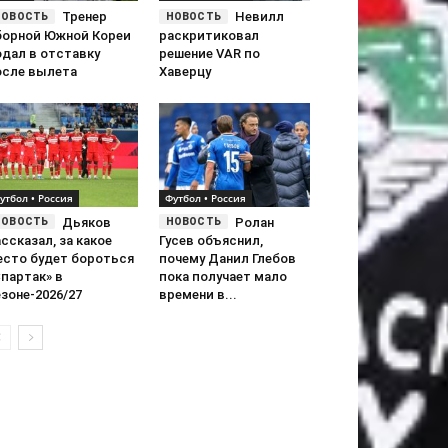
Тренер
Невилл
борной Южной Кореи
раскритиковал
одал в отставку
решение VAR по
осле вылета
Хаверцу
утбол • Россия
Футбол • Россия
Дьяков
Ролан
ссказал, за какое
Гусев объяснил,
есто будет бороться
почему Данил Глебов
партак» в
пока получает мало
зоне-2026/27
времени в...