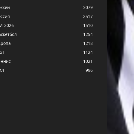
оккей
3079
оссия
2517
М-2026
1510
аскетбол
1254
вропа
1218
ХЛ
1124
еннис
1021
ХЛ
996