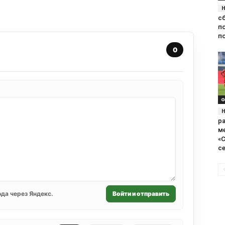
с
п
п
0
Ф
ра
м
«С
се
да через Яндекс.
Войти и отправить