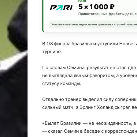
PARI
5 × 1 000 ₽
Приветственные фрибеты для но
Участие в азартных играх может привести к игровой зависи
В 1/8 финала бразильцы уступили Норвег
турнире.
По словам Семина, результат не стал дл
не выглядела явным фаворитом, а уровен
статусу команды.
Отдельно тренер выделил силу соперник
сильный матч, а Эрлинг Холанд сыграл в
«Вылет Бразилии — не неожиданность, а з
— сказал Семин в беседе с корреспонде