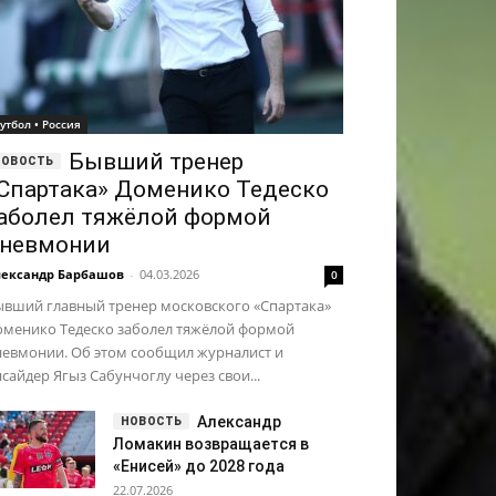
утбол • Россия
Бывший тренер
Спартака» Доменико Тедеско
аболел тяжёлой формой
невмонии
ександр Барбашов
-
04.03.2026
0
ывший главный тренер московского «Спартака»
оменико Тедеско заболел тяжёлой формой
невмонии. Об этом сообщил журналист и
сайдер Ягыз Сабунчоглу через свои...
Александр
Ломакин возвращается в
«Енисей» до 2028 года
22.07.2026