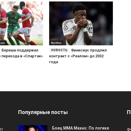
сия
Футбол
Бериша поддержал
Винисиус продлил
 перехода в «Спартак»
контракт с «Реалом» до 2032
года
Популярные посты
П
Боец ММА Махно: По логике
ит
Ф