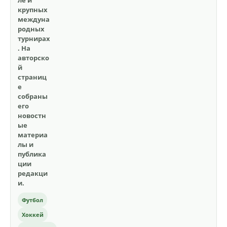
ле и
крупных
междуна
родных
турнирах
. На
авторско
й
страниц
е
собраны
его
новостн
ые
материа
лы и
публика
ции
редакци
и.
Футбол
Хоккей