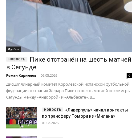
Футбол
Пике отстранён на шесть матчей
в Сегунде
Роман Кириллов
-
06.05.2026
0
Дисциплинарный комитет Королевской испанской футбольной
федерации отстранил Жерара Пике на шесть матчей после игры
Сегунды между «Андоррой» и «Альбасете». В...
«Ливерпуль» начал контакты
по трансферу Томори из «Милана»
01.08.2026