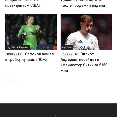
вопросы ЧМ‑2026 с
Данило из «Ботафого»
президентом США»
после продажи Вендела
Футбол • Европа
Футбол
Сафонов вошёл
Эллиот
в тройку лучших «ПСЖ»
Андерсон перейдёт в
«Манчестер Сити» за €150
млн