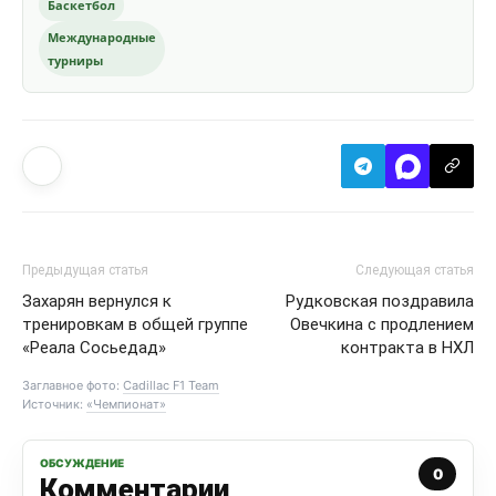
Баскетбол
Международные
турниры
Предыдущая статья
Следующая статья
Захарян вернулся к
Рудковская поздравила
тренировкам в общей группе
Овечкина с продлением
«Реала Сосьедад»
контракта в НХЛ
Заглавное фото:
Cadillac F1 Team
Источник:
«Чемпионат»
ОБСУЖДЕНИЕ
0
Комментарии