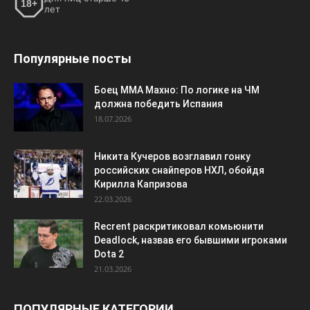
18+
лет
Популярные посты
Боец ММА Махно: По логике на ЧМ
должна победить Испания
18.07.2026
Никита Кучеров возглавил гонку
российских снайперов НХЛ, обойдя
Кирилла Капризова
22.03.2026
Recrent раскритиковал комьюнити
Deadlock, назвав его бывшими игроками
Dota 2
21.03.2026
ПОПУЛЯРНЫЕ КАТЕГОРИИ