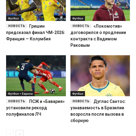
Футбол
Футбол
Гришин
«Локомотив»
предсказал финал ЧМ-2026:
договорился о продлении
Франция — Колумбия
контракта с Вадимом
Раковым
Футбол • Европа
Футбол
ПСЖ и «Бавария»
Дуглас Сантос:
установили рекорд
узнаваемость в Бразилии
полуфиналов ЛЧ
возросла после вызова в
сборную