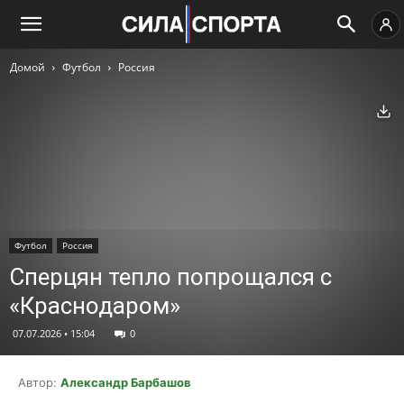
Домой
Футбол
Россия
Ск
Футбол
Россия
Сперцян тепло попрощался с
«Краснодаром»
07.07.2026 • 15:04
0
Автор:
Александр Барбашов