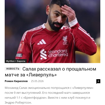
Футбол • Европа
Салах рассказал о прощальном
матче за «Ливерпуль»
Роман Кириллов
-
25.05.2026
0
Мохамед Салах эмоционально попрощался с «Ливерпулем»
после 9 лет выступлений. Его последний матч завершился
ничьей 1:1 с «Брентфордом». Вместе с ним клуб покинул и
Эндрю Робертсон.