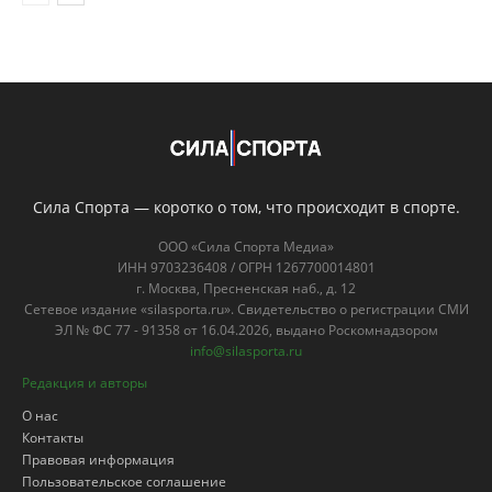
Сила Спорта — коротко о том, что происходит в спорте.
ООО «Сила Спорта Медиа»
ИНН 9703236408 / ОГРН 1267700014801
г. Москва, Пресненская наб., д. 12
Сетевое издание «silasporta.ru». Свидетельство о регистрации СМИ
ЭЛ № ФС 77 - 91358 от 16.04.2026, выдано Роскомнадзором
info@silasporta.ru
Редакция и авторы
О нас
Контакты
Правовая информация
Пользовательское соглашение