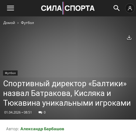
Домой
Футбол
Ск
Футбол
Спортивный директор «Балтики»
назвал Батракова, Кисляка и
Тюкавинa уникальными игроками
01.04.2026 • 08:51
0
Автор:
Александр Барбашов