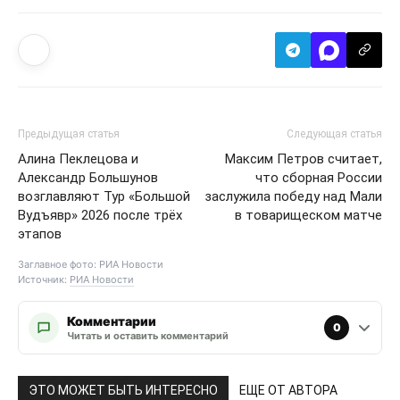
Предыдущая статья
Следующая статья
Алина Пеклецова и
Максим Петров считает,
Александр Большунов
что сборная России
возглавляют Тур «Большой
заслужила победу над Мали
Вудъявр» 2026 после трёх
в товарищеском матче
этапов
Заглавное фото: РИА Новости
Источник:
РИА Новости
Комментарии
0
Читать и оставить комментарий
ЭТО МОЖЕТ БЫТЬ ИНТЕРЕСНО
ЕЩЕ ОТ АВТОРА