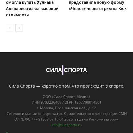
смогла купить Хулиана
представила новую форму
Альвареса из-за высокой
«Челси» через стрим на Kick
стоимости
Сила Спорта — коротко о том, что происходит в спорте.
ООО «Сила Спорта Медиа»
ИНН 9703236408 / ОГРН 1267700014801
г. Москва, Пресненская наб., д. 12
Сетевое издание «silasporta.ru». Свидетельство о регистрации СМИ
ЭЛ № ФС 77 - 91358 от 16.04.2026, выдано Роскомнадзором
info@silasporta.ru