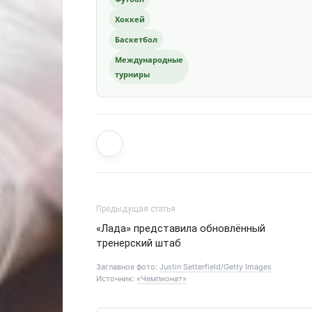
Хоккей
Баскетбол
Международные
турниры
Предыдущая статья
«Лада» представила обновлённый
тренерский штаб
Заглавное фото:
Justin Setterfield/Getty Images
Источник:
«Чемпионат»