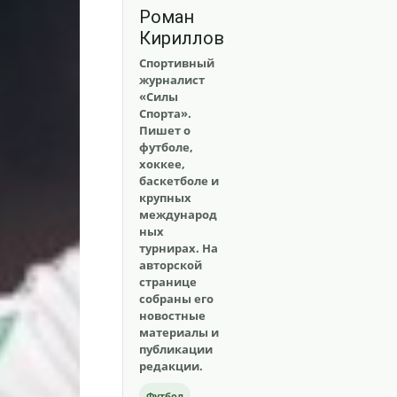
Роман
Кириллов
Спортивный
журналист
«Силы
Спорта».
Пишет о
футболе,
хоккее,
баскетболе и
крупных
международ
ных
турнирах. На
авторской
странице
собраны его
новостные
материалы и
публикации
редакции.
Футбол