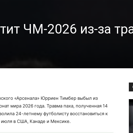
тит ЧМ-2026 из-за т
нского «Арсенала» Юрриен Тимбер выбыл из
нат мира 2026 года. Травма паха, полученная 14
зволила 24-летнему футболисту восстановиться к
9 июля в США, Канаде и Мексике.