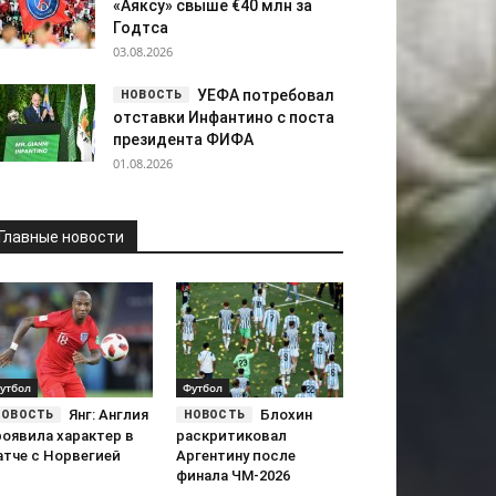
«Аяксу» свыше €40 млн за
Годтса
03.08.2026
УЕФА потребовал
отставки Инфантино с поста
президента ФИФА
01.08.2026
Главные новости
утбол
Футбол
Янг: Англия
Блохин
роявила характер в
раскритиковал
атче с Норвегией
Аргентину после
финала ЧМ-2026