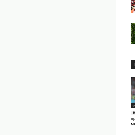
Ф
п
м