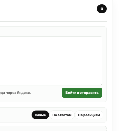
0
да через Яндекс.
Войти и отправить
Новые
По ответам
По реакциям