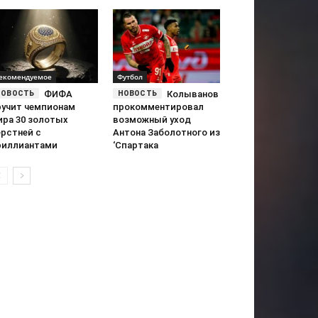
екомендуемое
Футбол
ФИФА
Колыванов
ручит чемпионам
прокомментировал
ира 30 золотых
возможный уход
ерстней с
Антона Заболотного из
риллиантами
‘Спартака