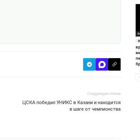
Р
в
м
п
б
Следующая статья
ЦСКА победил УНИКС в Казани и находится
в шаге от чемпионства