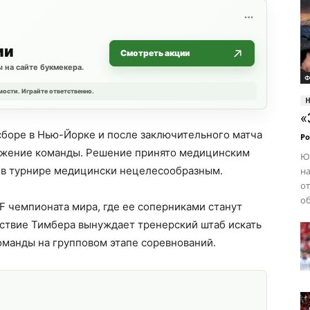
ии
Смотреть акции
 на сайте букмекера.
Ф
мости. Играйте ответственно.
«
сборе в Нью-Йорке и после заключительного матча
Ро
ложение команды. Решение принято медицинским
Ю
а в турнире медицински нецелесообразным.
на
о
об
F чемпионата мира, где ее соперниками станут
тствие Тимбера вынуждает тренерский штаб искать
оманды на групповом этапе соревнований.