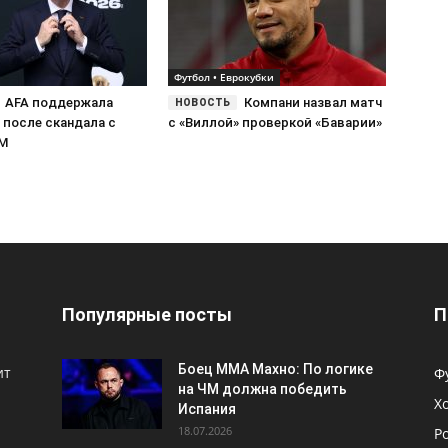
Футбол • Еврокубки
AFA поддержала
Компани назвал матч
 после скандала с
с «Виллой» проверкой «Баварии»
ЧМ
Популярные посты
П
Боец ММА Махно: По логике
ит
Ф
на ЧМ должна победить
Х
Испания
18.07.2026
Р