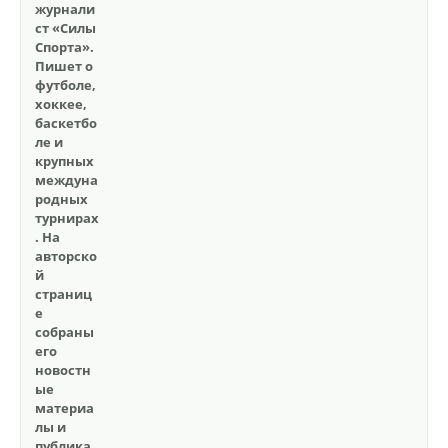
журнали
ст «Силы
Спорта».
Пишет о
футболе,
хоккее,
баскетбо
ле и
крупных
междуна
родных
турнирах
. На
авторско
й
страниц
е
собраны
его
новостн
ые
материа
лы и
публика