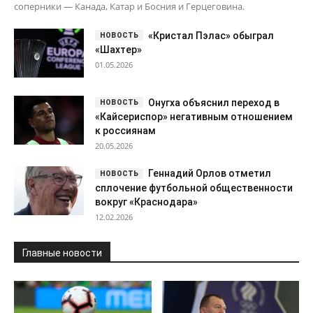
соперники — Канада, Катар и Босния и Герцеговина.
«Кристал Пэлас» обыграл
«Шахтер»
01.05.2026
Онугха объяснил переход в
«Кайсериспор» негативным отношением
к россиянам
20.05.2026
Геннадий Орлов отметил
сплочение футбольной общественности
вокруг «Краснодара»
12.02.2026
Главные новости