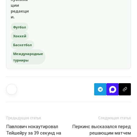
ции
редакци
и.
Футбол
Хоккей
Баскетбол
Международные
турниры
Предыдущая статья
Следующая статья
Павлович нокаутировал
Перкинс высказался перед
Тейшейру за 39 секунд на
решающим матчем