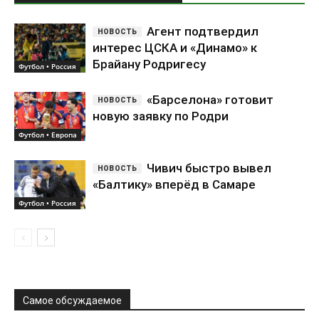
Агент подтвердил
интерес ЦСКА и «Динамо» к
Брайану Родригесу
Футбол • Россия
«Барселона» готовит
новую заявку по Родри
Футбол • Европа
Чивич быстро вывел
«Балтику» вперёд в Самаре
Футбол • Россия
Самое обсуждаемое