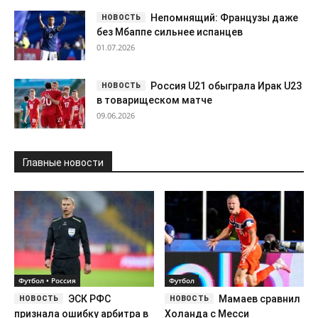
Непомнящий: Французы даже
без Мбаппе сильнее испанцев
01.07.2026
Россия U21 обыграла Ирак U23
в товарищеском матче
09.06.2026
Главные новости
Футбол • Россия
Футбол
ЭСК РФС
Мамаев сравнил
признала ошибку арбитра в
Холанда с Месси