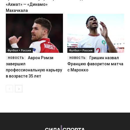
«Ахмат» — «Динамо»
Махачкала
Футбол • Россия
Футбол • Россия
Аарон Рэмзи
Гришин назвал
завершил
Францию фаворитом матча
профессиональную карьеру
с Марокко
в возрасте 35 лет