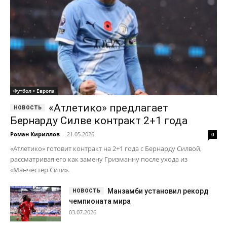
Футбол • Европа
«Атлетико» предлагает
Бернарду Силве контракт 2+1 года
Роман Кириллов
-
21.05.2026
0
«Атлетико» готовит контракт на 2+1 года с Бернарду Силвой,
рассматривая его как замену Гризманну после ухода из
«Манчестер Сити».
Манзамби установил рекорд
чемпионата мира
03.07.2026